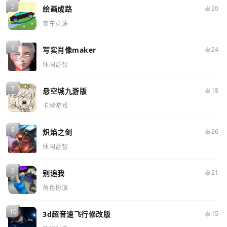
绘画成路
20
赛车竞速
写实肖像maker
24
休闲益智
悬空城九游版
18
卡牌游戏
炽焰之剑
26
休闲益智
别追我
21
角色扮演
3d超音速飞行修改版
15