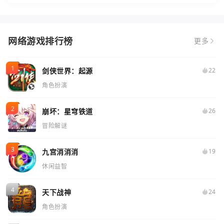
网络游戏排行榜
更多
剑侠世界：起源
22
角色扮演
崩坏：星穹铁道
26
冒险解谜
九宫消消消
19
休闲益智
天下战神
24
角色扮演