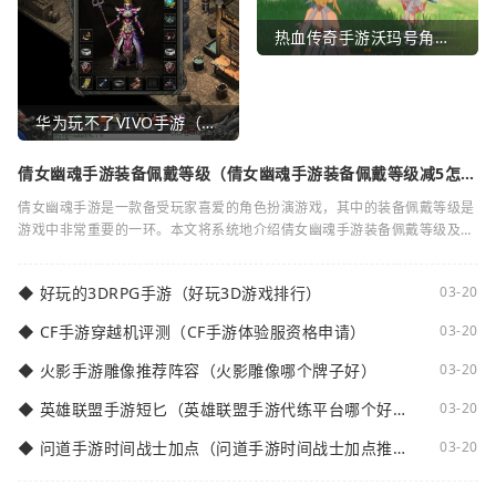
热血传奇手游沃玛号角（热血传奇沃玛装备隐藏属性）
华为玩不了VIVO手游（华为玩不了VIVO手游怎么办）
倩女幽魂手游装备佩戴等级（倩女幽魂手游装备佩戴等级减5怎么
弄）
倩女幽魂手游是一款备受玩家喜爱的角色扮演游戏，其中的装备佩戴等级是
游戏中非常重要的一环。本文将系统地介绍倩女幽魂手游装备佩戴等级及其
减5的相关知识。装备佩戴等级是指在倩女
◆
好玩的3DRPG手游（好玩3D游戏排行）
03-20
◆
CF手游穿越机评测（CF手游体验服资格申请）
03-20
◆
火影手游雕像推荐阵容（火影雕像哪个牌子好）
03-20
◆
英雄联盟手游短匕（英雄联盟手游代练平台哪个好
03-20
点）
◆
问道手游时间战士加点（问道手游时间战士加点推
03-20
荐）