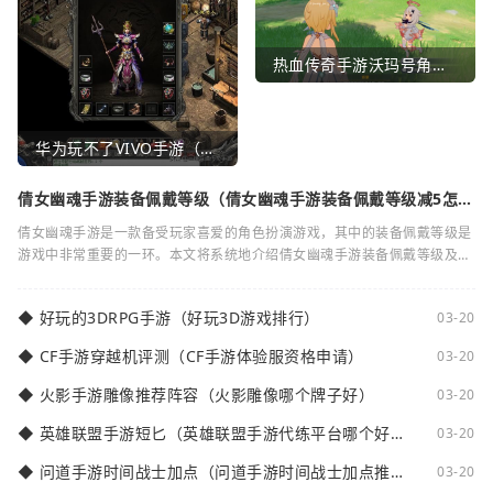
热血传奇手游沃玛号角（热血传奇沃玛装备隐藏属性）
华为玩不了VIVO手游（华为玩不了VIVO手游怎么办）
倩女幽魂手游装备佩戴等级（倩女幽魂手游装备佩戴等级减5怎么
弄）
倩女幽魂手游是一款备受玩家喜爱的角色扮演游戏，其中的装备佩戴等级是
游戏中非常重要的一环。本文将系统地介绍倩女幽魂手游装备佩戴等级及其
减5的相关知识。装备佩戴等级是指在倩女
◆
好玩的3DRPG手游（好玩3D游戏排行）
03-20
◆
CF手游穿越机评测（CF手游体验服资格申请）
03-20
◆
火影手游雕像推荐阵容（火影雕像哪个牌子好）
03-20
◆
英雄联盟手游短匕（英雄联盟手游代练平台哪个好
03-20
点）
◆
问道手游时间战士加点（问道手游时间战士加点推
03-20
荐）