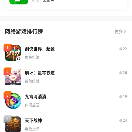
状态：
运营中
网络游戏排行榜
更多
剑侠世界：起源
22
角色扮演
崩坏：星穹铁道
26
冒险解谜
九宫消消消
19
休闲益智
天下战神
24
角色扮演