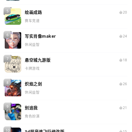
绘画成路
20
赛车竞速
写实肖像maker
24
休闲益智
悬空城九游版
18
卡牌游戏
炽焰之剑
26
休闲益智
别追我
21
角色扮演
3d超音速飞行修改版
15