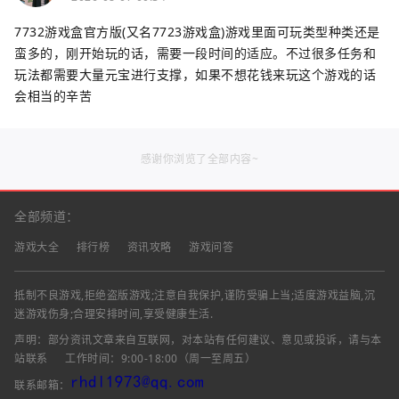
7732游戏盒官方版(又名7723游戏盒)游戏里面可玩类型种类还是
蛮多的，刚开始玩的话，需要一段时间的适应。不过很多任务和
玩法都需要大量元宝进行支撑，如果不想花钱来玩这个游戏的话
会相当的辛苦
感谢你浏览了全部内容~
全部频道：
游戏大全
排行榜
资讯攻略
游戏问答
抵制不良游戏,拒绝盗版游戏;注意自我保护,谨防受骗上当;适度游戏益脑,沉
迷游戏伤身;合理安排时间,享受健康生活.
声明：部分资讯文章来自互联网，对本站有任何建议、意见或投诉，请与本
站联系
工作时间：9:00-18:00（周一至周五）
联系邮箱：