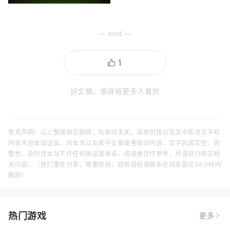
— end —
好文稿，值得被更多人看到
免责声明：以上整理自互联网，与本站无关。其原创性以及文中陈述文字和
内容未经本站证实，对本文以及其中全部或者部分内容、文字的真实性、完
整性、及时性本站不作任何保证或承诺，请读者仅作参考，并请自行核实相
关内容。（我们重在分享，尊重原创，如有侵权请联系在线客服在24小时内