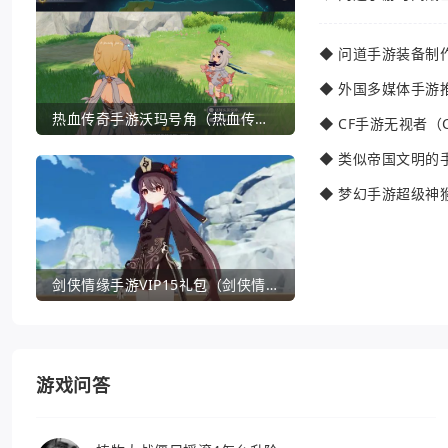
◆
问道手游装备制
◆
外国多媒体手游
热血传奇手游沃玛号角（热血传奇沃玛装备隐藏属性）
◆
CF手游无视者（
◆
类似帝国文明的
◆
梦幻手游超级神
剑侠情缘手游VIP15礼包（剑侠情缘手游VIP1到18一共要花多少钱）
游戏问答