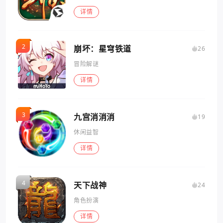
详情
崩坏：星穹铁道
26
冒险解谜
详情
九宫消消消
19
休闲益智
详情
天下战神
24
角色扮演
详情