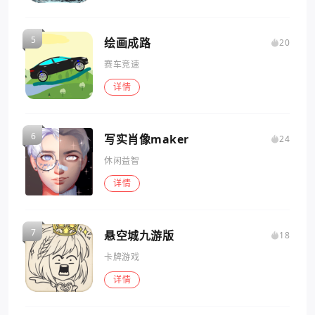
绘画成路
20
赛车竞速
详情
写实肖像maker
24
休闲益智
详情
悬空城九游版
18
卡牌游戏
详情