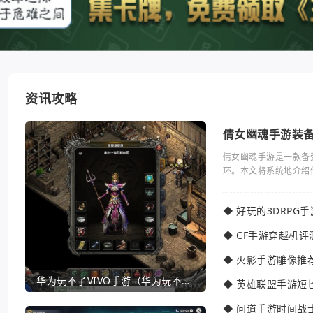
资讯攻略
倩女幽魂手游装
倩女幽魂手游是一款备
环。本文将系统地介绍
◆
好玩的3DRPG
◆
CF手游穿越机评
◆
火影手游雕像推
华为玩不了VIVO手游（华为玩不了VIVO手游怎么办）
◆
英雄联盟手游短
◆
问道手游时间战