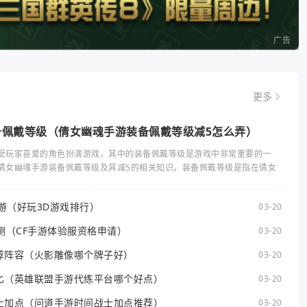
广告
更多
备佩戴等级（倩女幽魂手游装备佩戴等级减5怎么弄）
受玩家喜爱的角色扮演游戏，其中的装备佩戴等级是游戏中非常重要的一
倩女幽魂手游装备佩戴等级及其减5的相关知识。装备佩戴等级是指在倩女
手游（好玩3D游戏排行）
03-20
测（CF手游体验服资格申请）
03-20
荐阵容（火影雕像哪个牌子好）
03-20
匕（英雄联盟手游代练平台哪个好点）
03-20
士加点（问道手游时间战士加点推荐）
03-20