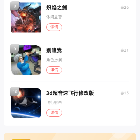
炽焰之剑
26
休闲益智
详情
别追我
21
角色扮演
详情
3d超音速飞行修改版
15
飞行射击
详情