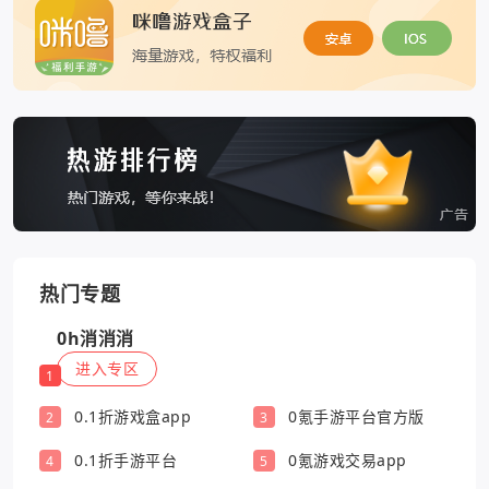
热门专题
0h消消消
进入专区
1
0.1折游戏盒app
0氪手游平台官方版
2
3
0.1折手游平台
0氪游戏交易app
4
5