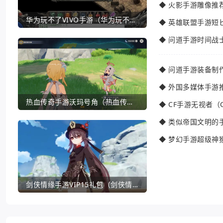
◆
火影手游雕像推
华为玩不了VIVO手游（华为玩不了VIVO手游怎么办）
◆
英雄联盟手游短
◆
问道手游时间战
◆
问道手游装备制
◆
外国多媒体手游
热血传奇手游沃玛号角（热血传奇沃玛装备隐藏属性）
◆
CF手游无视者（
◆
类似帝国文明的
◆
梦幻手游超级神
剑侠情缘手游VIP15礼包（剑侠情缘手游VIP1到18一共要花多少钱）