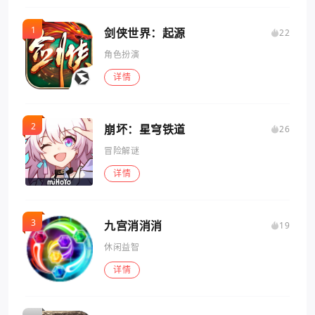
剑侠世界：起源
22
角色扮演
详情
崩坏：星穹铁道
26
冒险解谜
详情
九宫消消消
19
休闲益智
详情