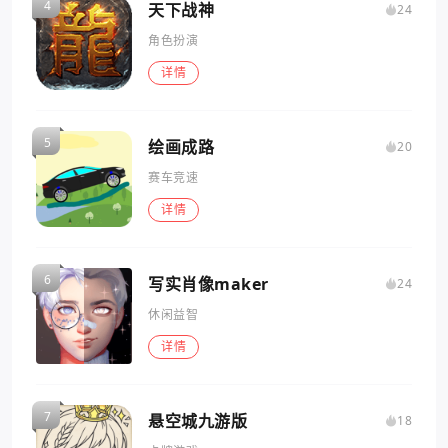
天下战神
24
角色扮演
详情
绘画成路
20
赛车竞速
详情
写实肖像maker
24
休闲益智
详情
悬空城九游版
18