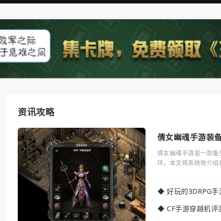
资讯攻略
倩女幽魂手游装
倩女幽魂手游是一款备
环。本文将系统地介绍
◆
好玩的3DRPG
◆
CF手游穿越机评