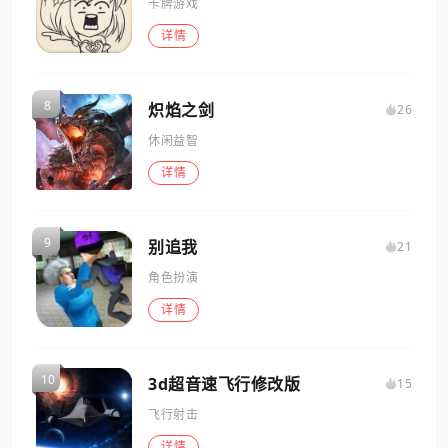
卡牌游戏
详情
炽焰之剑
26
休闲益智
详情
别追我
21
角色扮演
详情
3d超音速飞行修改版
15
飞行射击
详情