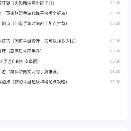
荐阵容（火影雕像哪个牌子好）
03-20
匕（英雄联盟手游代练平台哪个好点）
03-20
士加点（问道手游时间战士加点推荐）
03-20
作技巧（问道手游搬砖一天可以挣多少钱）
03-20
推荐（高画质外国手游）
03-20
CF手游自瞄挂安卓版）
03-20
手游（类似帝国文明的手游推荐）
03-20
猴加点（梦幻手游超级神猴加点攻略）
03-20