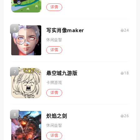
详情
写实肖像maker
24
休闲益智
详情
悬空城九游版
18
卡牌游戏
详情
炽焰之剑
26
休闲益智
详情