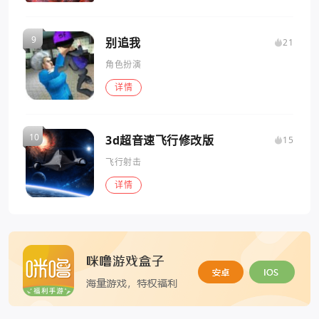
别追我
21
角色扮演
详情
3d超音速飞行修改版
15
飞行射击
详情