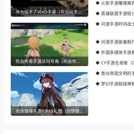
◆
火影手游雕像推
华为玩不了VIVO手游（华为玩不了VIVO手游怎么办）
◆
英雄联盟手游短
◆
问道手游时间战
◆
问道手游装备制
◆
外国多媒体手游
热血传奇手游沃玛号角（热血传奇沃玛装备隐藏属性）
◆
CF手游无视者（
◆
类似帝国文明的
◆
梦幻手游超级神
剑侠情缘手游VIP15礼包（剑侠情缘手游VIP1到18一共要花多少钱）