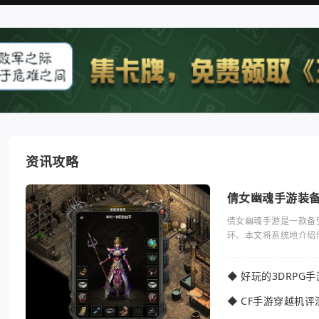
资讯攻略
倩女幽魂手游装
倩女幽魂手游是一款备
环。本文将系统地介绍
◆
好玩的3DRPG
◆
CF手游穿越机评