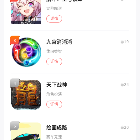
冒险解谜
详情
九宫消消消
19
休闲益智
详情
天下战神
24
角色扮演
详情
绘画成路
20
赛车竞速