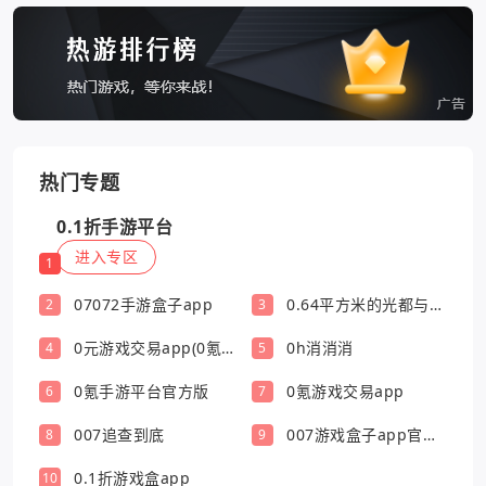
热门专题
0.1折手游平台
进入专区
1
07072手游盒子app
0.64平方米的光都与你
2
3
有关
0元游戏交易app(0氪
0h消消消
4
5
游戏盒)
0氪手游平台官方版
0氪游戏交易app
6
7
007追查到底
007游戏盒子app官方
8
9
版
0.1折游戏盒app
10