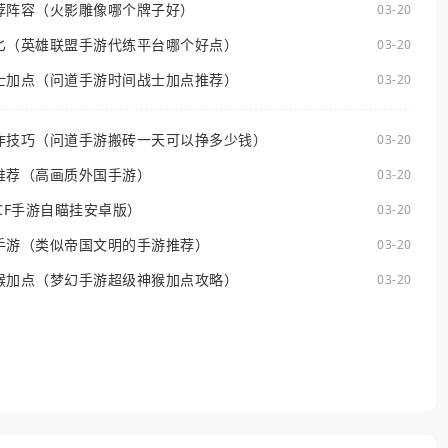
荐阵容（火影雕像哪个牌子好）
03-20
匕（英雄联盟手游代练平台哪个好点）
03-20
士加点（问道手游时间战士加点推荐）
03-20
作技巧（问道手游搬砖一天可以挣多少钱）
03-20
推荐（高画质外国手游）
03-20
CF手游自瞄挂安卓版）
03-20
手游（类似帝国文明的手游推荐）
03-20
猴加点（梦幻手游超级神猴加点攻略）
03-20