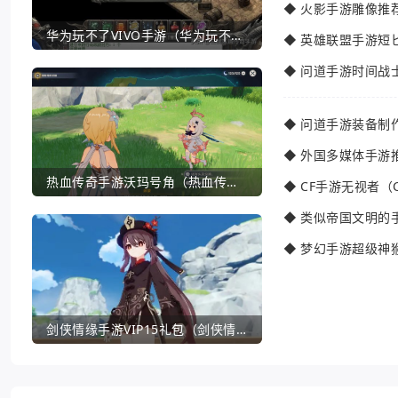
◆
火影手游雕像推
华为玩不了VIVO手游（华为玩不了VIVO手游怎么办）
◆
英雄联盟手游短
◆
问道手游时间战
◆
问道手游装备制
◆
外国多媒体手游
热血传奇手游沃玛号角（热血传奇沃玛装备隐藏属性）
◆
CF手游无视者（
◆
类似帝国文明的
◆
梦幻手游超级神
剑侠情缘手游VIP15礼包（剑侠情缘手游VIP1到18一共要花多少钱）