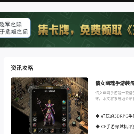
资讯攻略
倩女幽魂手游装
倩女幽魂手游是一款备
环。本文将系统地介绍
◆
好玩的3DRPG
◆
CF手游穿越机评