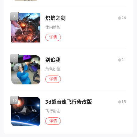
炽焰之剑
26
休闲益智
详情
别追我
21
角色扮演
详情
3d超音速飞行修改版
15
飞行射击
详情