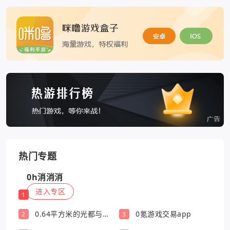
热门专题
0h消消消
进入专区
1
0.64平方米的光都与你
0氪游戏交易app
2
3
有关