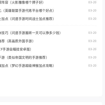
荐阵容（火影雕像哪个牌子好）
03-20
匕（英雄联盟手游代练平台哪个好点）
03-20
士加点（问道手游时间战士加点推荐）
03-20
作技巧（问道手游搬砖一天可以挣多少钱）
03-20
推荐（高画质外国手游）
03-20
CF手游自瞄挂安卓版）
03-20
手游（类似帝国文明的手游推荐）
03-20
猴加点（梦幻手游超级神猴加点攻略）
03-20