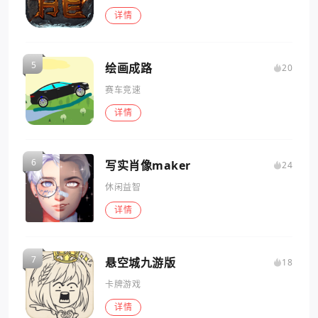
详情
绘画成路
20
赛车竞速
详情
写实肖像maker
24
休闲益智
详情
悬空城九游版
18
卡牌游戏
详情