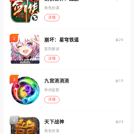
角色扮演
详情
崩坏：星穹铁道
26
冒险解谜
详情
九宫消消消
19
休闲益智
详情
天下战神
24
角色扮演