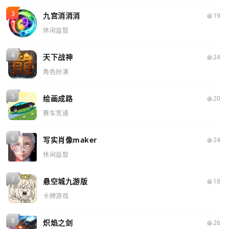
九宫消消消
19
休闲益智
天下战神
24
角色扮演
绘画成路
20
赛车竞速
写实肖像maker
24
休闲益智
悬空城九游版
18
卡牌游戏
炽焰之剑
26