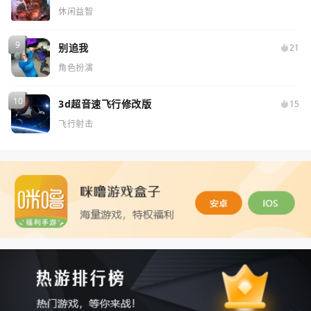
休闲益智
别追我
21
角色扮演
3d超音速飞行修改版
15
飞行射击