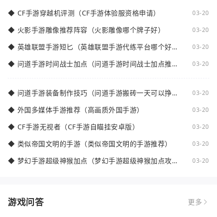
◆
CF手游穿越机评测（CF手游体验服资格申请）
03-20
◆
火影手游雕像推荐阵容（火影雕像哪个牌子好）
03-20
◆
英雄联盟手游短匕（英雄联盟手游代练平台哪个好
03-20
点）
◆
问道手游时间战士加点（问道手游时间战士加点推
03-20
荐）
◆
问道手游装备制作技巧（问道手游搬砖一天可以挣多
03-20
少钱）
◆
外国多媒体手游推荐（高画质外国手游）
03-20
◆
CF手游无视者（CF手游自瞄挂安卓版）
03-20
◆
类似帝国文明的手游（类似帝国文明的手游推荐）
03-20
◆
梦幻手游超级神猴加点（梦幻手游超级神猴加点攻
03-20
略）
游戏问答
更多