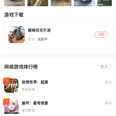
游戏下载
巅峰坦克手游
详情
状态：
运营中
网络游戏排行榜
更多
剑侠世界：起源
22
角色扮演
崩坏：星穹铁道
26
冒险解谜