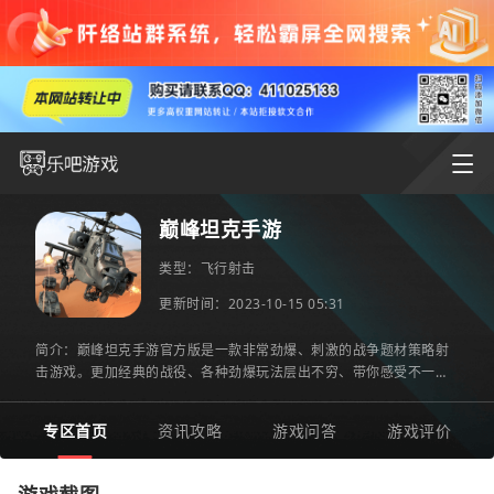
巅峰坦克手游
类型：
飞行射击
更新时间：2023-10-15 05:31
简介：巅峰坦克手游官方版是一款非常劲爆、刺激的战争题材策略射
击游戏。更加经典的战役、各种劲爆玩法层出不穷、带你感受不一样
的精彩对决、享受酣畅淋漓的战斗策略感受、多种战场布局、战
专区首页
资讯攻略
游戏问答
游戏评价