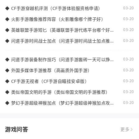
◆
CF手游穿越机评测（CF手游体验服资格申请）
03-20
◆
火影手游雕像推荐阵容（火影雕像哪个牌子好）
03-20
◆
英雄联盟手游短匕（英雄联盟手游代练平台哪个好
03-20
点）
◆
问道手游时间战士加点（问道手游时间战士加点推
03-20
荐）
◆
问道手游装备制作技巧（问道手游搬砖一天可以挣多
03-20
少钱）
◆
外国多媒体手游推荐（高画质外国手游）
03-20
◆
CF手游无视者（CF手游自瞄挂安卓版）
03-20
◆
类似帝国文明的手游（类似帝国文明的手游推荐）
03-20
◆
梦幻手游超级神猴加点（梦幻手游超级神猴加点攻
03-20
略）
游戏问答
更多