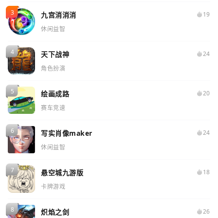
九宫消消消
19
休闲益智
天下战神
24
角色扮演
绘画成路
20
赛车竞速
写实肖像maker
24
休闲益智
悬空城九游版
18
卡牌游戏
炽焰之剑
26