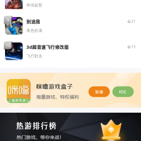
休闲益智
别追我
21
角色扮演
3d超音速飞行修改版
15
飞行射击