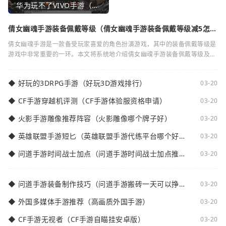
华为玩不了VIVO手游（华为玩不了VIVO手游怎么办）
倩女幽魂手游装备佩戴等级（倩女幽魂手游装备佩戴等级减5怎么
弄）
倩女幽魂手游是一款备受玩家喜爱的角色扮演游戏，其中的装备佩戴等级是
游戏中非常重要的一环。本文将系统地介绍倩女幽魂手游装备佩戴等级及其
减5的相关知识。装备佩戴等级是指在倩女
◆
好玩的3DRPG手游（好玩3D游戏排行）
03-20
◆
CF手游穿越机评测（CF手游体验服资格申请）
03-20
◆
火影手游雕像推荐阵容（火影雕像哪个牌子好）
03-20
◆
英雄联盟手游短匕（英雄联盟手游代练平台哪个好
03-20
点）
◆
问道手游时间战士加点（问道手游时间战士加点推
03-20
荐）
◆
问道手游装备制作技巧（问道手游搬砖一天可以挣多
03-20
少钱）
◆
外国多媒体手游推荐（高画质外国手游）
03-20
◆
CF手游无视者（CF手游自瞄挂安卓版）
03-20