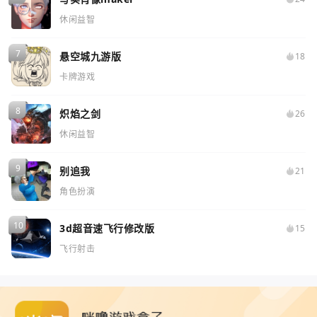
休闲益智
悬空城九游版
18
卡牌游戏
炽焰之剑
26
休闲益智
别追我
21
角色扮演
3d超音速飞行修改版
15
飞行射击