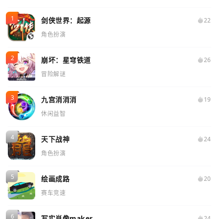
剑侠世界：起源
22
角色扮演
崩坏：星穹铁道
26
冒险解谜
九宫消消消
19
休闲益智
天下战神
24
角色扮演
绘画成路
20
赛车竞速
写实肖像maker
24