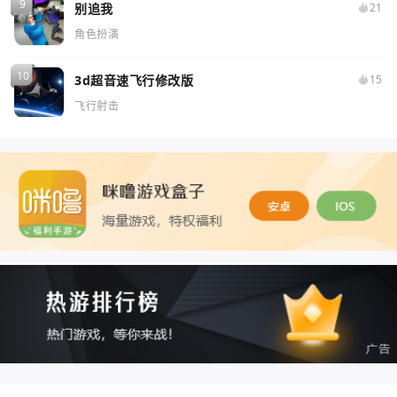
别追我
21
角色扮演
3d超音速飞行修改版
15
飞行射击