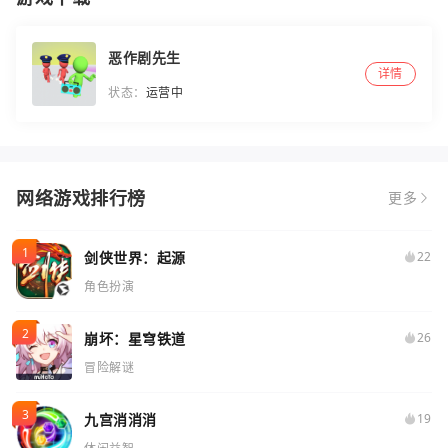
恶作剧先生
详情
状态：
运营中
网络游戏排行榜
更多
剑侠世界：起源
22
角色扮演
崩坏：星穹铁道
26
冒险解谜
九宫消消消
19