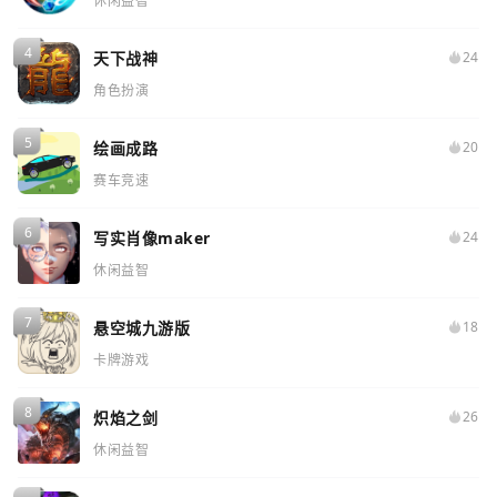
休闲益智
天下战神
24
角色扮演
绘画成路
20
赛车竞速
写实肖像maker
24
休闲益智
悬空城九游版
18
卡牌游戏
炽焰之剑
26
休闲益智