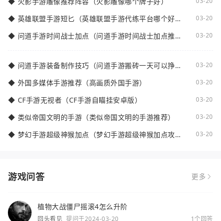
◆
火影手游雕像推荐阵容（火影雕像哪个牌子好）
03-20
◆
英雄联盟手游短匕（英雄联盟手游代练平台哪个好
03-20
点）
◆
问道手游时间战士加点（问道手游时间战士加点推
03-20
荐）
◆
问道手游装备制作技巧（问道手游搬砖一天可以挣多
03-20
少钱）
◆
外国多媒体手游推荐（高画质外国手游）
03-20
◆
CF手游无视者（CF手游自瞄挂安卓版）
03-20
◆
类似帝国文明的手游（类似帝国文明的手游推荐）
03-20
◆
梦幻手游超级神猴加点（梦幻手游超级神猴加点攻
03-20
略）
游戏问答
更多
植物大战僵尸摇滚4怎么升阶
回头看见
提问于2024-03-20
1个回答