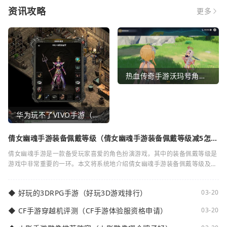
资讯攻略
更多
热血传奇手游沃玛号角（热血传奇沃玛装备隐藏属性）
华为玩不了VIVO手游（华为玩不了VIVO手游怎么办）
倩女幽魂手游装备佩戴等级（倩女幽魂手游装备佩戴等级减5怎么
弄）
倩女幽魂手游是一款备受玩家喜爱的角色扮演游戏，其中的装备佩戴等级是
游戏中非常重要的一环。本文将系统地介绍倩女幽魂手游装备佩戴等级及其
减5的相关知识。装备佩戴等级是指在倩女
◆
好玩的3DRPG手游（好玩3D游戏排行）
03-20
◆
CF手游穿越机评测（CF手游体验服资格申请）
03-20