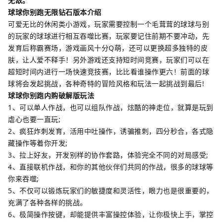
无敌。
球球你别跑无限钻石版本介绍
可爱无比的休闲类小游戏，玩家需要控制一个毛茸茸的球球与别
的玩家的球球进行相互吞噬比赛，玩家要记住前期不要冲动，先
发育后称霸赛场，游戏画风十分Q萌，还可以更换超多独特的皮
肤，让人爱不释手！另外游戏还支持短时间竞赛，玩家们可以在
超短时间内进行一场快速竞技赛，比比看谁操作更六！前面的球
球将会发起挑战，各种奇特的冒险风格和玩法一起挑战到最后!
球球你别跑内购破解版玩法
1、可以单人作战，也可以组队作战，炫酷的神走位，就算是玩到
虐心也要一直玩;
2、疯狂炸刺发育，活用中吐操作，诱骗推刺，四分秒合，各式隐
藏操作等着你开发;
3、拉上好友，开发别样的协作套路，体验完全不同的对局感受;
4、直接联机作战，和你的其他伙伴们共同的作战，很多的球球等
你来吞噬;
5、不仅可以锻炼玩家们的敏捷度和灵活性，眼力也是很重要的，
充满了各种各样的挑战。
6、极简操作按键，却能提供丰富操控体验，让你极快上手，掌控