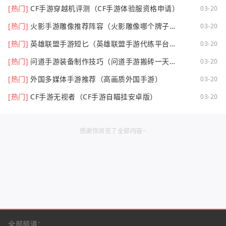
[热门]
CF手游穿越机评测（CF手游体验服资格申请）
03-20
[热门]
火影手游雕像推荐阵容（火影雕像哪个牌子
03-20
好）
[热门]
英雄联盟手游短匕（英雄联盟手游代练平台哪
03-20
个好点）
[热门]
问道手游装备制作技巧（问道手游搬砖一天可
03-20
以挣多少钱）
[热门]
外国多媒体手游推荐（高画质外国手游）
03-20
[热门]
CF手游无视者（CF手游自瞄挂安卓版）
03-20
感谢你浏览了全部内容~
全部频道：