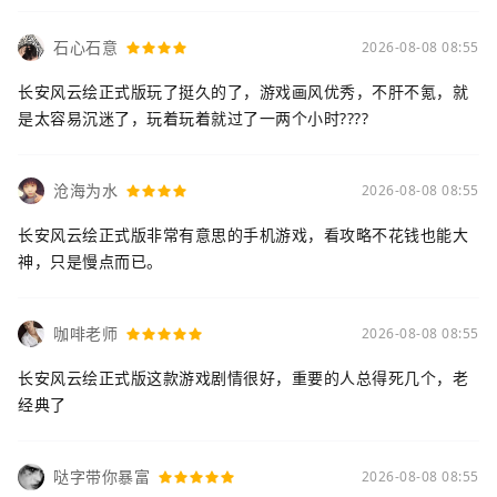
石心石意
2026-08-08 08:55
长安风云绘正式版玩了挺久的了，游戏画风优秀，不肝不氪，就
是太容易沉迷了，玩着玩着就过了一两个小时????
沧海为水
2026-08-08 08:55
长安风云绘正式版非常有意思的手机游戏，看攻略不花钱也能大
神，只是慢点而已。
咖啡老师
2026-08-08 08:55
长安风云绘正式版这款游戏剧情很好，重要的人总得死几个，老
经典了
哒字带你暴富
2026-08-08 08:55