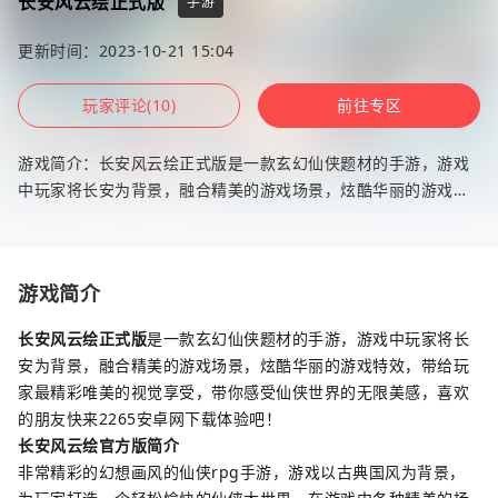
长安风云绘正式版
手游
更新时间：2023-10-21 15:04
玩家评论(10)
前往专区
游戏简介：长安风云绘正式版是一款玄幻仙侠题材的手游，游戏
中玩家将长安为背景，融合精美的游戏场景，炫酷华丽的游戏特
效，带给玩家最精彩唯美的视觉享受，带你感受仙侠世界的无限
美感，喜欢的
游戏简介
长安风云绘正式版
是一款玄幻仙侠题材的手游，游戏中玩家将长
安为背景，融合精美的游戏场景，炫酷华丽的游戏特效，带给玩
家最精彩唯美的视觉享受，带你感受仙侠世界的无限美感，喜欢
的朋友快来2265安卓网下载体验吧！
长安风云绘官方版简介
非常精彩的幻想画风的仙侠rpg手游，游戏以古典国风为背景，