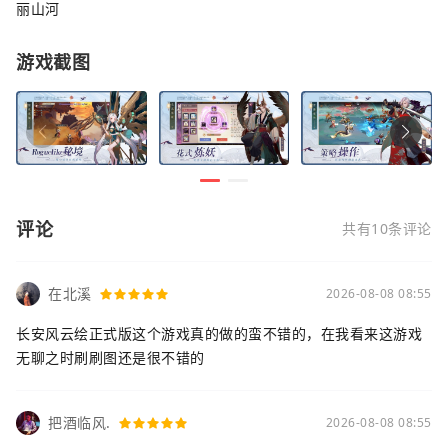
丽山河
游戏截图
评论
共有10条评论
在北溪
2026-08-08 08:55
长安风云绘正式版这个游戏真的做的蛮不错的，在我看来这游戏
无聊之时刷刷图还是很不错的
把酒临风.
2026-08-08 08:55