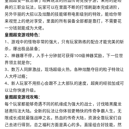
皇图超变一款沿袭了经典玩法的热血传奇竞技手游，采用的是经
典的三职业玩法，玩家可以在里面不断的打怪刷副本完成进阶，
另外华丽的大招以及炫酷的技能堪称电影级别的特效，能给你带
来视觉上的绝对享受，里面的所有装备全部都是靠打，不需要花
一分钱就能成为大佬。
皇图超变游戏特色：
1、游戏中的怪物非常的强大，只有玩家熟练的配合才能完美的斩
杀，爆出极品装备；
2、神器爆不停，入手十分钟就可获得100级神器奖励，下一位世
界领主就是你；
3、数万人同屏激战，现场超级火热，各种炫酷夺目的粒子特效让
人大呼过瘾；
4、新人玩家不用担心会跟不上大部队的速度，超爽的经验加成可
以让你快速升级。
皇图超变游戏攻略：
每个玩家都能够奇遇不同的机缘成为强大的战士，讨伐暗黑魔龙
拯救玛法大陆。全新的玩法让你体验更畅快的传奇争霸人生，无
限成长成就最强战神之名。热血的传奇大陆，资源全靠玩家们自
己去进行得到，总之福利方面是真心的多。直接组合好技能，然