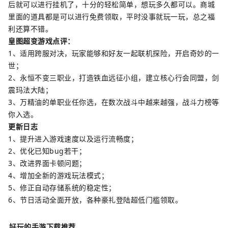
后就可以进行挂机了，十分的轻松简单，想玩多久都可以。商城
里面的道具都是可以进行免费领取，平时没事就玩一玩，总之福
利还算不错。
皇图超变游戏点评：
1、适用跨服对决，玩家能够和好友一起联机探险，开启奇妙的一
世；
2、永恒不变三职业，打造铁血远征小组，建立核心行会同盟，剑
震玛法大陆；
3、万精油的单职业任你选，在数次战斗中越来越强，战斗力榜等
你入选。
更新日志
1、提升进入游戏速度以及运行流畅度；
2、优化已知bug若干；
3、改进界面卡顿问题；
4、增加全新的游戏玩法模式；
5、修正自动存储系统的稳定性；
6、节日活动全面开放，各种豪礼登陆超低门槛领取。
好玩的手游下载推荐