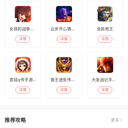
女孩的战争手机版(暂未上线)
云步开心猜歌名
全民枪王
详情
详情
详情
宫廷q传手游百度版
兽王迷失传奇高爆版
大圣战记手游官方版
详情
详情
详情
推荐攻略
更多