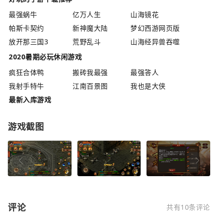
最强蜗牛
亿万人生
山海镜花
帕斯卡契约
新神魔大陆
梦幻西游网页版
放开那三国3
荒野乱斗
山海经异兽吞噬
2020暑期必玩休闲游戏
疯狂合体鸭
搬砖我最强
最强答人
我射手特牛
江南百景图
我也是大侠
最新入库游戏
游戏截图
评论
共有10条评论