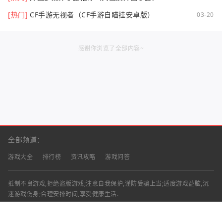
[热门]
CF手游无视者（CF手游自瞄挂安卓版）
03-20
感谢你浏览了全部内容~
全部频道：
游戏大全
排行榜
资讯攻略
游戏问答
抵制不良游戏,拒绝盗版游戏;注意自我保护,谨防受骗上当;适度游戏益脑,沉
迷游戏伤身;合理安排时间,享受健康生活.
声明：部分资讯文章来自互联网，对本站有任何建议、意见或投诉，请与本
站联系
工作时间：9:00-18:00（周一至周五）