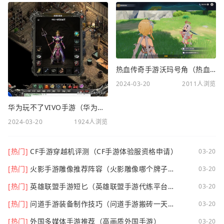
热血传奇手游沃玛号角（热血传奇沃玛装备隐藏属性）
2024-03-20
2011人浏览
华为玩不了VIVO手游（华为玩不了VIVO手游怎么办）
2024-03-20
1924人浏览
[热门]
CF手游穿越机评测（CF手游体验服资格申请）
03-20
[热门]
火影手游雕像推荐阵容（火影雕像哪个牌子
03-20
好）
[热门]
英雄联盟手游短匕（英雄联盟手游代练平台哪
03-20
个好点）
[热门]
问道手游装备制作技巧（问道手游搬砖一天可
03-20
以挣多少钱）
[热门]
外国多媒体手游推荐（高画质外国手游）
03-20