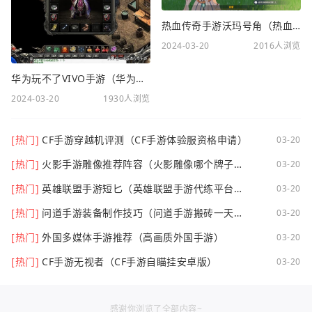
热血传奇手游沃玛号角（热血传奇沃玛装备隐藏属性）
2024-03-20
2016人浏览
华为玩不了VIVO手游（华为玩不了VIVO手游怎么办）
2024-03-20
1930人浏览
[热门]
CF手游穿越机评测（CF手游体验服资格申请）
03-20
[热门]
火影手游雕像推荐阵容（火影雕像哪个牌子
03-20
好）
[热门]
英雄联盟手游短匕（英雄联盟手游代练平台哪
03-20
个好点）
[热门]
问道手游装备制作技巧（问道手游搬砖一天可
03-20
以挣多少钱）
[热门]
外国多媒体手游推荐（高画质外国手游）
03-20
[热门]
CF手游无视者（CF手游自瞄挂安卓版）
03-20
感谢你浏览了全部内容~