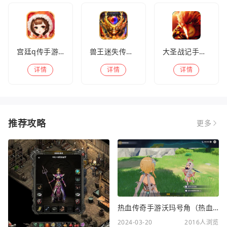
宫廷q传手游百度版
兽王迷失传奇高爆版
大圣战记手游官方版
详情
详情
详情
推荐攻略
更多
热血传奇手游沃玛号角（热血传奇沃玛装备隐藏属性）
2024-03-20
2016人浏览