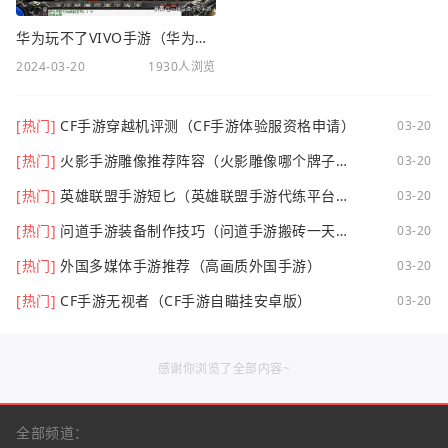
华为玩不了VIVO手游（华为玩不了VIVO手游怎么办）
2024-03-20
1930人浏览
[热门]
CF手游穿越机评测（CF手游体验服资格申请）
03-20
[热门]
火影手游雕像推荐阵容（火影雕像哪个牌子
03-20
好）
[热门]
英雄联盟手游短匕（英雄联盟手游代练平台哪
03-20
个好点）
[热门]
问道手游装备制作技巧（问道手游搬砖一天可
03-20
以挣多少钱）
[热门]
外国多媒体手游推荐（高画质外国手游）
03-20
[热门]
CF手游无视者（CF手游自瞄挂安卓版）
03-20
感谢你浏览了全部内容~
全部频道：