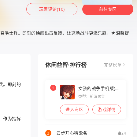
玩家评论(10)
前往专区
置召唤士兵。即刻的绘画出击反馈，让这场战斗更添乐趣。★温馨提
休闲益智·排行榜
完整榜单
兵。即刻的
1
女孩的战争手机版(暂
未上线)
类型：新游预告
进入专区
游戏详情
，作为指挥
云步开心猜歌名
2
24