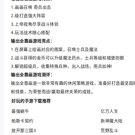
1.画画召唤 奇兵出击
2.级打造强大阵容
3.上帝视角尽享战斗体验
4.玩法战术随心搭配
输出全靠画游戏亮点：
1.在屏幕上绘画对应的图案，召唤士兵及魔法
2.战斗获得的金币可以升级魔法药水、士兵等级和城堡防御
3.解锁超级兵，收集特殊兵种，出入战场，用兵如神!
输出全靠画游戏测评：
输出全靠画是一款非常有趣的休闲策略游戏，准备好打造最坚固
和怪兽，为荣誉而战!赢取最终关荣的成就。
好玩的手游下载推荐
最强蜗牛
亿万人生
帕斯卡契约
新神魔大陆
放开那三国3
荒野乱斗