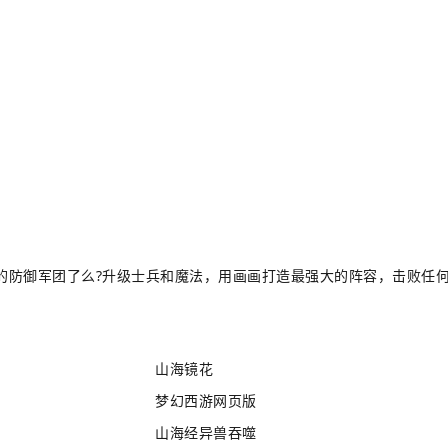
的防御军团了么?升级士兵和魔法，用画画打造最强大的阵容，击败任
山海镜花
梦幻西游网页版
山海经异兽吞噬