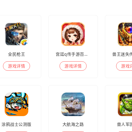
全民枪王
宫廷q传手游百度版
游戏
详情
游戏
详情
游戏
涂鸦战士公测版
大航海之路
兽人军