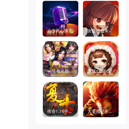
云步开心猜歌名
女孩的战争手机版(暂未上线)
王者光辉
宫廷q传手游百度版
传奇1.76怀旧版打金服
大圣战记手游官方版