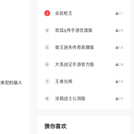
全民枪王
3
21
宫廷q传手游百度版
4
25
兽王迷失传奇高爆版
5
16
大圣战记手游官方版
6
24
王者光辉
7
18
何来犯的敌人
涂鸦战士公测版
8
25
猜你喜欢