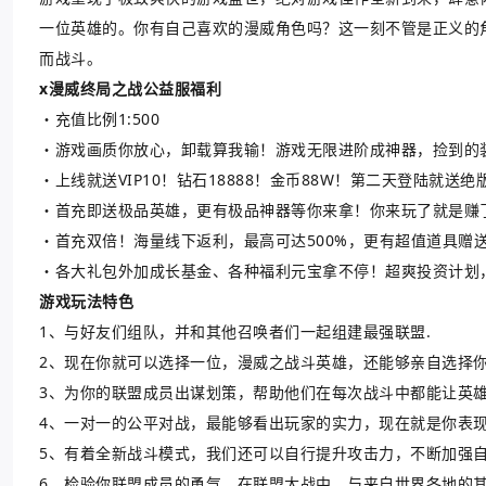
一位英雄的。你有自己喜欢的漫威角色吗？这一刻不管是正义的
而战斗。
x漫威终局之战公益服福利
・充值比例1:500
・游戏画质你放心，卸载算我输！游戏无限进阶成神器，捡到的
・上线就送VIP10！钻石18888！金币88W！第二天登陆就
・首充即送极品英雄，更有极品神器等你来拿！你来玩了就是赚
・首充双倍！海量线下返利，最高可达500%，更有超值道具赠
・各大礼包外加成长基金、各种福利元宝拿不停！超爽投资计划
游戏玩法特色
1、与好友们组队，并和其他召唤者们一起组建最强联盟.
2、现在你就可以选择一位，漫威之战斗英雄，还能够亲自选择
3、为你的联盟成员出谋划策，帮助他们在每次战斗中都能让英
4、一对一的公平对战，最能够看出玩家的实力，现在就是你表
5、有着全新战斗模式，我们还可以自行提升攻击力，不断加强
6、检验你联盟成员的勇气，在联盟大战中，与来自世界各地的