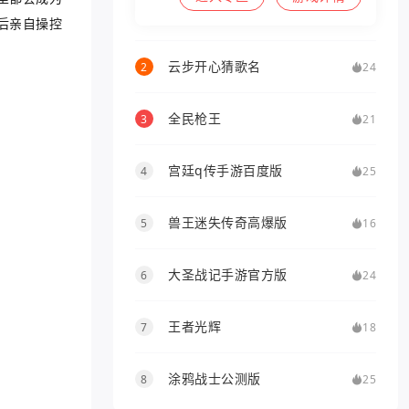
后亲自操控
云步开心猜歌名
2
24
全民枪王
3
21
宫廷q传手游百度版
4
25
兽王迷失传奇高爆版
5
16
大圣战记手游官方版
6
24
王者光辉
7
18
涂鸦战士公测版
8
25