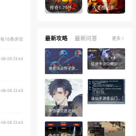
传奇1.76怀旧版打金服
大圣战记手游官方版
最新攻略
最新问答
有10条评论
更多
-08-08 23:43
征途手游红眼加点推荐（征途手游红眼加点推荐攻略）
侠客风云传手游战法（侠客风云传手游战法攻略）
-08-08 23:43
诛仙手游青云门攻略（诛仙手游哪个职业比较适合平民）
手游精灵遗迹秘密宝藏（热血江湖手游秘宝灵符）
-08-08 23:43
传奇世界手游稀世法宝（传奇世界手游法宝醉乾坤葫芦怎么得）