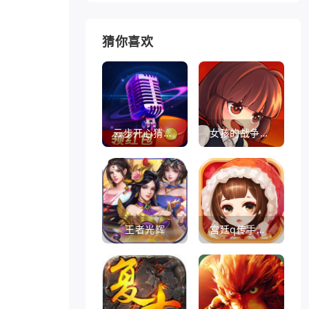
猜你喜欢
云步开心猜歌名
女孩的战争手机版(暂未上线)
王者光辉
宫廷q传手游百度版