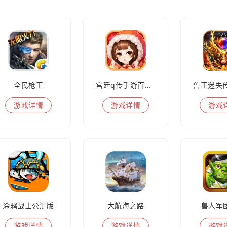
全民枪王
宫廷q传手游百度版
游戏
详情
游戏
详情
游戏
涂鸦战士公测版
大航海之路
兽人军
游戏
详情
游戏
详情
游戏