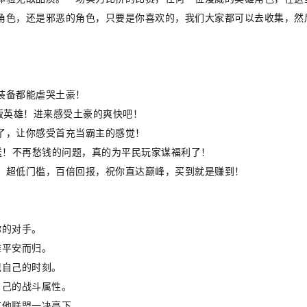
角色，还是邪恶的角色，只要是你喜欢的，我们大家都可以去收集，然
装备都能虐哭土豪！
送绝版英雄！进来感受土豪的爽快吧！
了，让你感受首充当霸主的感觉！
送！不再愁钱的问题，真的为平民玩家谋福利了！
，超低门槛，百倍回报，祝你直达巅峰，买到就是赚到！
你的对手。
雄平安而归。
现自己的时刻。
自己的战斗属性。
其他联盟一决高下。