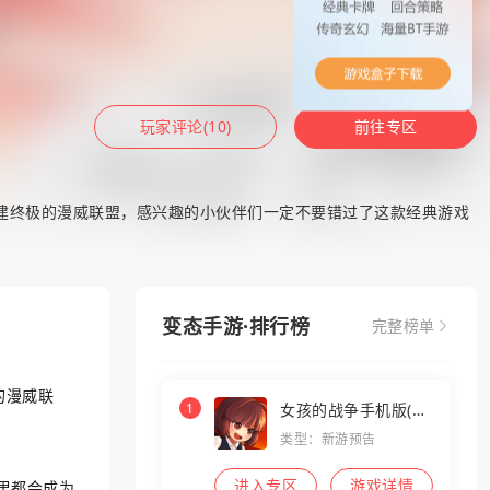
玩家评论(10)
前往专区
组建终极的漫威联盟，感兴趣的小伙伴们一定不要错过了这款经典游戏
变态手游·排行榜
完整榜单
的漫威联
1
女孩的战争手机版(暂
未上线)
类型：新游预告
进入专区
游戏详情
里都会成为