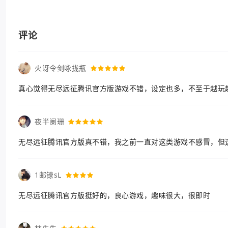
评论
火讶令剑咏拢瓶
真心觉得无尽远征腾讯官方版游戏不错，设定也多，不至于越玩
夜半阑珊
无尽远征腾讯官方版真不错，我之前一直对这类游戏不感冒，但
1邮镣sL
无尽远征腾讯官方版挺好的，良心游戏，趣味很大，很即时