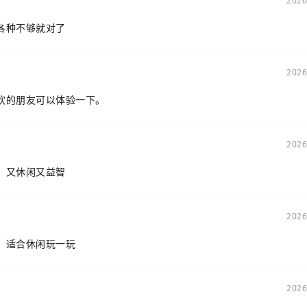
2026
各种不够就对了
2026
欢的朋友可以体验一下。
2026
，又休闲又益智
2026
，适合休闲玩一玩
2026