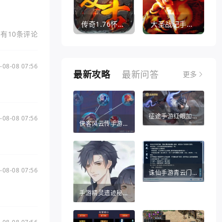
传奇1.76怀旧版打金服
大圣战记手游官方版
有10条评论
-08-08 07:56
最新攻略
最新问答
更多
征途手游红眼加点推荐（征途手游红眼加点推荐攻略）
-08-08 07:56
侠客风云传手游战法（侠客风云传手游战法攻略）
-08-08 07:56
诛仙手游青云门攻略（诛仙手游哪个职业比较适合平民）
手游精灵遗迹秘密宝藏（热血江湖手游秘宝灵符）