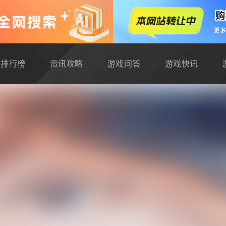
排行榜
资讯攻略
游戏问答
游戏快讯