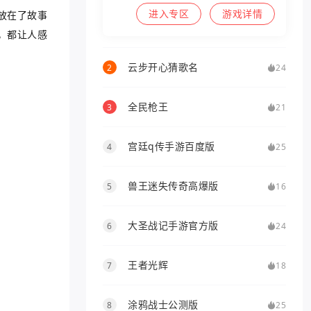
进入专区
游戏详情
放在了故事
，都让人感
云步开心猜歌名
2
24
全民枪王
3
21
宫廷q传手游百度版
4
25
兽王迷失传奇高爆版
5
16
大圣战记手游官方版
6
24
王者光辉
7
18
涂鸦战士公测版
8
25