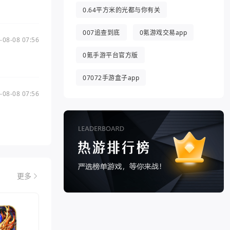
0.64平方米的光都与你有关
007追查到底
0氪游戏交易app
-08-08 07:56
0氪手游平台官方版
07072手游盒子app
-08-08 07:56
更多