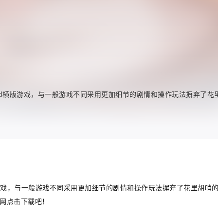
2d横版游戏，与一般游戏不同采用更加细节的剧情和操作玩法摒弃了花
游戏，与一般游戏不同采用更加细节的剧情和操作玩法摒弃了花里胡哨
卓网点击下载吧！