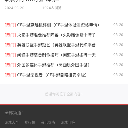
2024-03-20
1924人浏览
[热门]
CF手游穿越机评测（CF手游体验服资格申请）
03-20
[热门]
火影手游雕像推荐阵容（火影雕像哪个牌子
03-20
好）
[热门]
英雄联盟手游短匕（英雄联盟手游代练平台哪
03-20
个好点）
[热门]
问道手游装备制作技巧（问道手游搬砖一天可
03-20
以挣多少钱）
[热门]
外国多媒体手游推荐（高画质外国手游）
03-20
[热门]
CF手游无视者（CF手游自瞄挂安卓版）
03-20
感谢你浏览了全部内容~
全部频道：
游戏大全
排行榜
资讯攻略
游戏问答