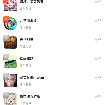
崩坏：星穹铁道
26
冒险解谜
九宫消消消
19
休闲益智
天下战神
24
角色扮演
绘画成路
20
赛车竞速
写实肖像maker
24
休闲益智
悬空城九游版
18
卡牌游戏