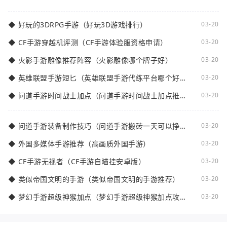
减5的相关知识。装备佩戴等级是指在倩女
◆
好玩的3DRPG手游（好玩3D游戏排行）
03-20
◆
CF手游穿越机评测（CF手游体验服资格申请）
03-20
◆
火影手游雕像推荐阵容（火影雕像哪个牌子好）
03-20
◆
英雄联盟手游短匕（英雄联盟手游代练平台哪个好
03-20
点）
◆
问道手游时间战士加点（问道手游时间战士加点推
03-20
荐）
◆
问道手游装备制作技巧（问道手游搬砖一天可以挣多
03-20
少钱）
◆
外国多媒体手游推荐（高画质外国手游）
03-20
◆
CF手游无视者（CF手游自瞄挂安卓版）
03-20
◆
类似帝国文明的手游（类似帝国文明的手游推荐）
03-20
◆
梦幻手游超级神猴加点（梦幻手游超级神猴加点攻
03-20
略）