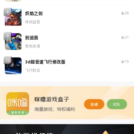
炽焰之剑
26
休闲益智
别追我
21
角色扮演
3d超音速飞行修改版
15
飞行射击