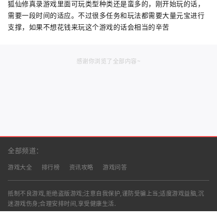
狐仙修真录游戏里面可玩类型种类还是蛮多的，刚开始玩的话，
需要一段时间的适应。不过很多任务和玩法都需要大量元宝进行
支撑，如果不想花钱来玩这个游戏的话会相当的辛苦
感谢你浏览了全部内容~
全部频道：
游戏大全
排行榜
资讯攻略
游戏问答
抵制不良游戏,拒绝盗版游戏;注意自我保护,谨防受骗上当;适度游戏益脑,沉
迷游戏伤身;合理安排时间,享受健康生活.