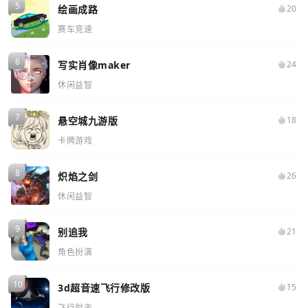
绘画成路
20
赛车竞速
写实肖像maker
24
休闲益智
悬空城九游版
18
卡牌游戏
炽焰之剑
26
休闲益智
别追我
21
角色扮演
3d超音速飞行修改版
15
飞行射击