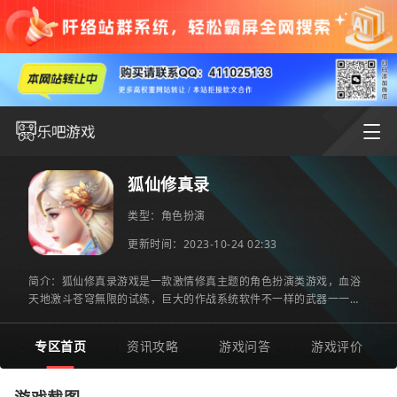
狐仙修真录
类型：
角色扮演
更新时间：2023-10-24 02:33
简介：狐仙修真录游戏是一款激情修真主题的角色扮演类游戏，血浴
天地激斗苍穹無限的试练，巨大的作战系统软件不一样的武器一一充
分发挥，在三界当中拼杀，获得绝品武器，大乱斗一番亲身经历
专区首页
资讯攻略
游戏问答
游戏评价