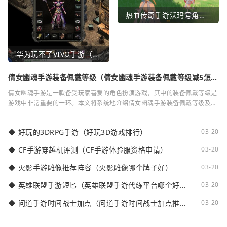
热血传奇手游沃玛号角（热血传奇沃玛装备隐藏属性）
华为玩不了VIVO手游（华为玩不了VIVO手游怎么办）
倩女幽魂手游装备佩戴等级（倩女幽魂手游装备佩戴等级减5怎么
弄）
倩女幽魂手游是一款备受玩家喜爱的角色扮演游戏，其中的装备佩戴等级是
游戏中非常重要的一环。本文将系统地介绍倩女幽魂手游装备佩戴等级及其
减5的相关知识。装备佩戴等级是指在倩女
◆
好玩的3DRPG手游（好玩3D游戏排行）
03-20
◆
CF手游穿越机评测（CF手游体验服资格申请）
03-20
◆
火影手游雕像推荐阵容（火影雕像哪个牌子好）
03-20
◆
英雄联盟手游短匕（英雄联盟手游代练平台哪个好
03-20
点）
◆
问道手游时间战士加点（问道手游时间战士加点推
03-20
荐）