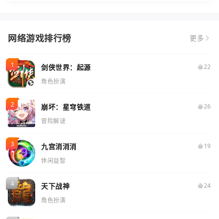
网络游戏排行榜
更多
剑侠世界：起源
22
角色扮演
崩坏：星穹铁道
26
冒险解谜
九宫消消消
19
休闲益智
天下战神
24
角色扮演