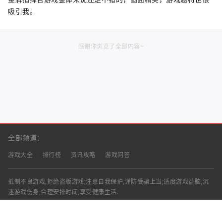
吸引我。
感谢你浏览了全部内容~
全部频道：
游戏大全
排行榜
资讯攻略
游戏问答
抵制不良游戏,拒绝盗版游戏;注意自我保护,谨防受骗上当;适度游戏益脑,沉
迷游戏伤身;合理安排时间,享受健康生活.
声明：部分资讯文章来自互联网，对本站有任何建议、意见或投诉，请与本
站联系
工作时间：9:00-18:00（周一至周五）