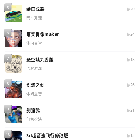
绘画成路
20
赛车竞速
写实肖像maker
24
休闲益智
悬空城九游版
18
卡牌游戏
炽焰之剑
26
休闲益智
别追我
21
角色扮演
3d超音速飞行修改版
15