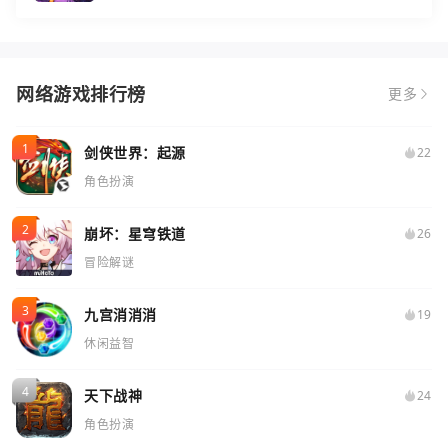
网络游戏排行榜
更多
剑侠世界：起源
22
角色扮演
崩坏：星穹铁道
26
冒险解谜
九宫消消消
19
休闲益智
天下战神
24
角色扮演