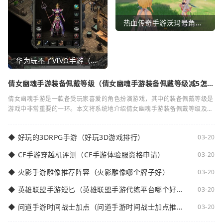
热血传奇手游沃玛号角（热血传奇沃玛装备隐藏属性）
华为玩不了VIVO手游（华为玩不了VIVO手游怎么办）
倩女幽魂手游装备佩戴等级（倩女幽魂手游装备佩戴等级减5怎么
弄）
倩女幽魂手游是一款备受玩家喜爱的角色扮演游戏，其中的装备佩戴等级是
游戏中非常重要的一环。本文将系统地介绍倩女幽魂手游装备佩戴等级及其
减5的相关知识。装备佩戴等级是指在倩女
◆
好玩的3DRPG手游（好玩3D游戏排行）
03-20
◆
CF手游穿越机评测（CF手游体验服资格申请）
03-20
◆
火影手游雕像推荐阵容（火影雕像哪个牌子好）
03-20
◆
英雄联盟手游短匕（英雄联盟手游代练平台哪个好
03-20
点）
◆
问道手游时间战士加点（问道手游时间战士加点推
03-20
荐）