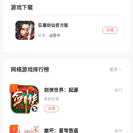
游戏下载
狂暴剑仙官方版
详情
状态：
运营中
网络游戏排行榜
更多
剑侠世界：起源
22
角色扮演
详情
崩坏：星穹铁道
26