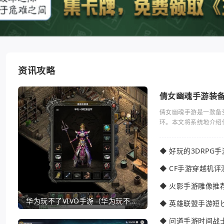
资讯攻略
倩女幽魂手游装
倩女幽魂手游是一款备
环。本文将系统地介绍
◆
好玩的3DRPG
◆
CF手游穿越机评
◆
火影手游雕像推
华为玩不了VIVO手游（华为玩不了VIVO手游怎么办）
◆
英雄联盟手游短
◆
问道手游时间战