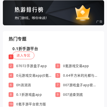
热门专题
0.1折手游平台
进入专区
1
07072手游盒子app
0氪游戏交易app
2
3
0元游戏交易app(0氪
0.64平方米的光都与你
4
5
游戏盒)
有关
0h消消消
007游戏盒子app官方
6
7
版
0.1折游戏盒app
007追查到底
8
9
0氪手游平台官方版
10