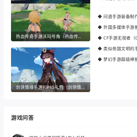
◆
问道手游装备制
◆
外国多媒体手游
热血传奇手游沃玛号角（热血传奇沃玛装备隐藏属性）
◆
CF手游无视者（
◆
类似帝国文明的
◆
梦幻手游超级神
剑侠情缘手游VIP15礼包（剑侠情缘手游VIP1到18一共要花多少钱）
游戏问答