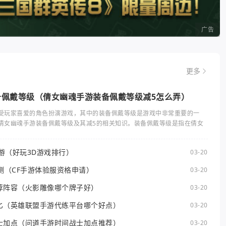
广告
更多
备佩戴等级（倩女幽魂手游装备佩戴等级减5怎么弄）
受玩家喜爱的角色扮演游戏，其中的装备佩戴等级是游戏中非常重要的一
倩女幽魂手游装备佩戴等级及其减5的相关知识。装备佩戴等级是指在倩女
手游（好玩3D游戏排行）
03-20
测（CF手游体验服资格申请）
03-20
荐阵容（火影雕像哪个牌子好）
03-20
匕（英雄联盟手游代练平台哪个好点）
03-20
士加点（问道手游时间战士加点推荐）
03-20