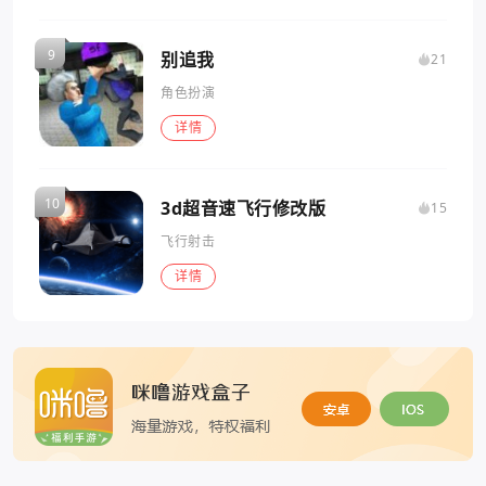
别追我
21
角色扮演
详情
3d超音速飞行修改版
15
飞行射击
详情