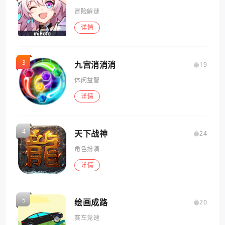
冒险解谜
详情
九宫消消消
19
休闲益智
详情
天下战神
24
角色扮演
详情
绘画成路
20
赛车竞速