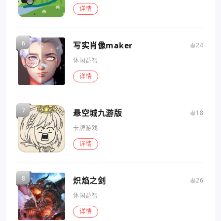
详情
写实肖像maker
24
休闲益智
详情
悬空城九游版
18
卡牌游戏
详情
炽焰之剑
26
休闲益智
详情