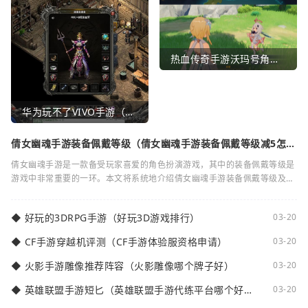
热血传奇手游沃玛号角（热血传奇沃玛装备隐藏属性）
华为玩不了VIVO手游（华为玩不了VIVO手游怎么办）
倩女幽魂手游装备佩戴等级（倩女幽魂手游装备佩戴等级减5怎么
弄）
倩女幽魂手游是一款备受玩家喜爱的角色扮演游戏，其中的装备佩戴等级是
游戏中非常重要的一环。本文将系统地介绍倩女幽魂手游装备佩戴等级及其
减5的相关知识。装备佩戴等级是指在倩女
◆
好玩的3DRPG手游（好玩3D游戏排行）
03-20
◆
CF手游穿越机评测（CF手游体验服资格申请）
03-20
◆
火影手游雕像推荐阵容（火影雕像哪个牌子好）
03-20
◆
英雄联盟手游短匕（英雄联盟手游代练平台哪个好
03-20
点）