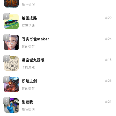
角色扮演
绘画成路
20
赛车竞速
写实肖像maker
24
休闲益智
悬空城九游版
18
卡牌游戏
炽焰之剑
26
休闲益智
别追我
21
角色扮演