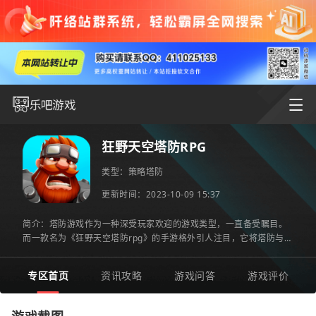
狂野天空塔防RPG
类型：
策略塔防
更新时间：2023-10-09 15:37
简介：塔防游戏作为一种深受玩家欢迎的游戏类型，一直备受瞩目。
而一款名为《狂野天空塔防rpg》的手游格外引人注目，它将塔防与
rpg元素融合得恰到好处，充满着丰富的挑战和惊喜。游戏介绍：1.
专区首页
资讯攻略
游戏问答
游戏评价