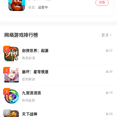
详情
状态：
运营中
网络游戏排行榜
更多
剑侠世界：起源
22
角色扮演
崩坏：星穹铁道
26
冒险解谜
九宫消消消
19
休闲益智
天下战神
24