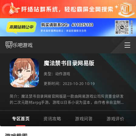
魔法禁书目录网易版
类型：
动作游戏
更新时间：2023-10-20 10:19
简介：魔法禁书目录网易官网版是一款由网易游戏公司斥资重金研发
的二次元题材arpg手游。游戏以日系小说为蓝本，由作者亲自监制，
高度还原了小说剧情。游戏不仅在背景，剧情方面精心打造，还
专区首页
资讯攻略
游戏问答
游戏评价