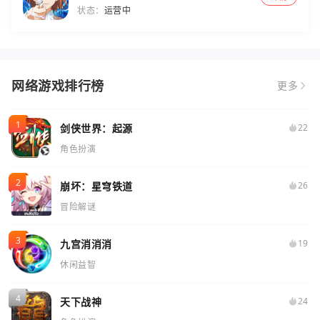
状态：
运营中
网络游戏排行榜
更多
剑侠世界：起源
22
角色扮演
崩坏：星穹铁道
26
冒险解谜
九宫消消消
19
休闲益智
天下战神
24