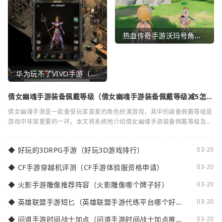
热血传奇手游沃玛号角（热血传奇沃玛装备隐藏属性）
华为玩不了VIVO手游（华为玩不了VIVO手游怎么办）
倩女幽魂手游装备佩戴等级（倩女幽魂手游装备佩戴等级减5怎么
弄）
倩女幽魂手游是一款备受玩家喜爱的角色扮演游戏，其中的装备佩戴等级是
游戏中非常重要的一环。本文将系统地介绍倩女幽魂手游装备佩戴等级及其
减5的相关知识。装备佩戴等级是指在倩女
◆
好玩的3DRPG手游（好玩3D游戏排行）
03-20
◆
CF手游穿越机评测（CF手游体验服资格申请）
03-20
◆
火影手游雕像推荐阵容（火影雕像哪个牌子好）
03-20
◆
英雄联盟手游短匕（英雄联盟手游代练平台哪个好
03-20
点）
◆
问道手游时间战士加点（问道手游时间战士加点推
03-20