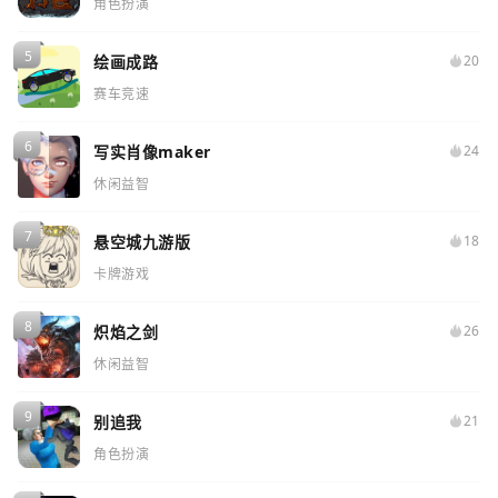
角色扮演
绘画成路
20
赛车竞速
写实肖像maker
24
休闲益智
悬空城九游版
18
卡牌游戏
炽焰之剑
26
休闲益智
别追我
21
角色扮演