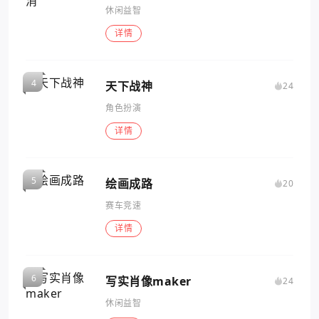
休闲益智
详情
天下战神
24
角色扮演
详情
绘画成路
20
赛车竞速
详情
写实肖像maker
24
休闲益智