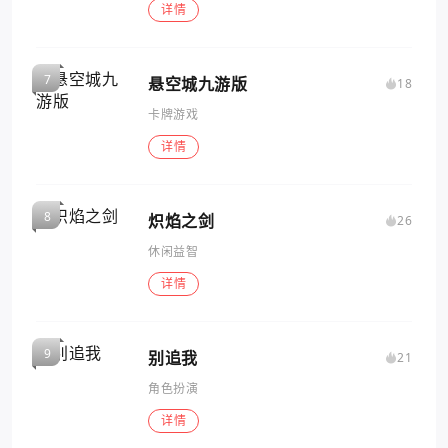
详情
悬空城九游版
18
卡牌游戏
详情
炽焰之剑
26
休闲益智
详情
别追我
21
角色扮演
详情