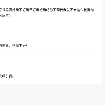
奇世界真好看不好看不好看吧看吧你不理我我就不会这么觉得你
很厉害！
的游戏，坚持下去！
很吸引我。