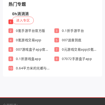
热门专题
0h消消消
进入专区
1
0氪手游平台官方版
0.1折手游平台
2
3
0氪游戏交易app
007追查到底
4
5
007游戏盒子app官方
0元游戏交易app(0氪
6
7
版
游戏盒)
0.1折游戏盒app
07072手游盒子app
8
9
0.64平方米的光都与你
10
有关