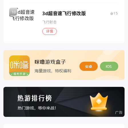
3d超音速飞行修改版
15
飞行射击
详情