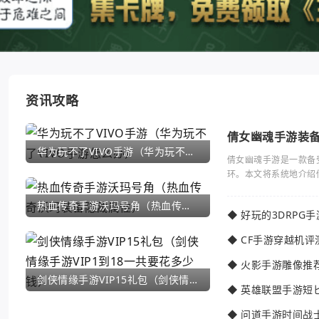
资讯攻略
倩女幽魂手游装
华为玩不了VIVO手游（华为玩不了VIVO手游怎么办）
倩女幽魂手游是一款备
环。本文将系统地介绍
热血传奇手游沃玛号角（热血传奇沃玛装备隐藏属性）
◆
好玩的3DRPG
◆
CF手游穿越机评
◆
火影手游雕像推
剑侠情缘手游VIP15礼包（剑侠情缘手游VIP1到18一共要花多少钱）
◆
英雄联盟手游短
◆
问道手游时间战