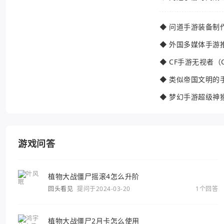
◆
问道手游装备制
◆
外国多媒体手游
◆
CF手游无视者（
◆
类似帝国文明的
◆
梦幻手游超级神
游戏问答
植物大战僵尸摇滚4怎么升阶
回头看见
提问于2024-03-20
1个回答
植物大战僵尸2月卡怎么使用