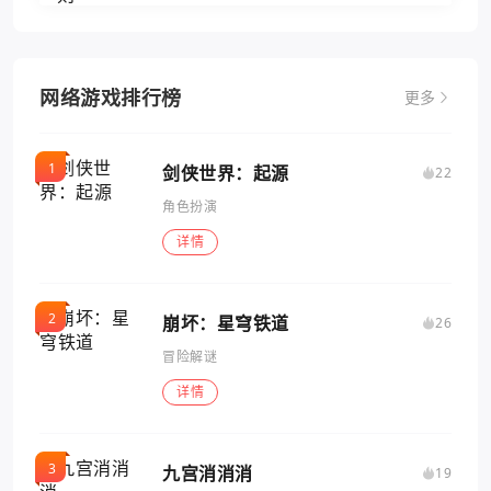
网络游戏排行榜
更多
剑侠世界：起源
22
角色扮演
详情
崩坏：星穹铁道
26
冒险解谜
详情
九宫消消消
19