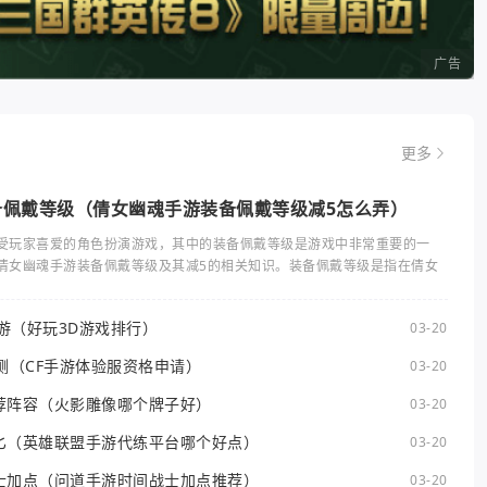
广告
更多
备佩戴等级（倩女幽魂手游装备佩戴等级减5怎么弄）
受玩家喜爱的角色扮演游戏，其中的装备佩戴等级是游戏中非常重要的一
倩女幽魂手游装备佩戴等级及其减5的相关知识。装备佩戴等级是指在倩女
手游（好玩3D游戏排行）
03-20
测（CF手游体验服资格申请）
03-20
荐阵容（火影雕像哪个牌子好）
03-20
匕（英雄联盟手游代练平台哪个好点）
03-20
士加点（问道手游时间战士加点推荐）
03-20