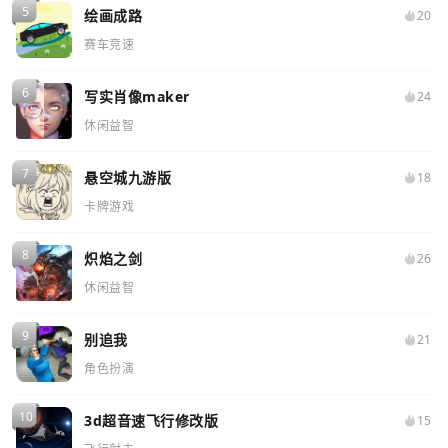
绘画成路
20
赛车竞速
写实肖像maker
24
休闲益智
悬空城九游版
18
卡牌游戏
炽焰之剑
26
休闲益智
别追我
21
角色扮演
3d超音速飞行修改版
15