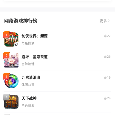
网络游戏排行榜
更多
剑侠世界：起源
22
角色扮演
崩坏：星穹铁道
26
冒险解谜
九宫消消消
19
休闲益智
天下战神
24
角色扮演