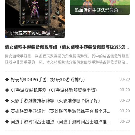
热血传奇手游沃玛号角（热血传奇沃玛装备隐藏属性）
华为玩不了VIVO手游（华为玩不了VIVO手游怎么办）
倩女幽魂手游装备佩戴等级（倩女幽魂手游装备佩戴等级减5怎么
弄）
倩女幽魂手游是一款备受玩家喜爱的角色扮演游戏，其中的装备佩戴等级是
游戏中非常重要的一环。本文将系统地介绍倩女幽魂手游装备佩戴等级及其
减5的相关知识。装备佩戴等级是指在倩女
◆
好玩的3DRPG手游（好玩3D游戏排行）
03-20
◆
CF手游穿越机评测（CF手游体验服资格申请）
03-20
◆
火影手游雕像推荐阵容（火影雕像哪个牌子好）
03-20
◆
英雄联盟手游短匕（英雄联盟手游代练平台哪个好
03-20
点）
◆
问道手游时间战士加点（问道手游时间战士加点推
03-20
荐）