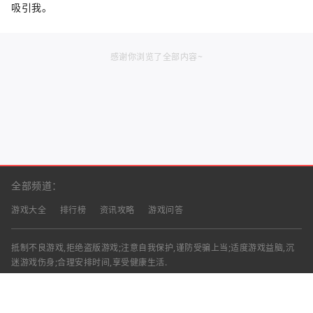
吸引我。
感谢你浏览了全部内容~
全部频道：
游戏大全
排行榜
资讯攻略
游戏问答
抵制不良游戏,拒绝盗版游戏;注意自我保护,谨防受骗上当;适度游戏益脑,沉
迷游戏伤身;合理安排时间,享受健康生活.
声明：部分资讯文章来自互联网，对本站有任何建议、意见或投诉，请与本
站联系
工作时间：9:00-18:00（周一至周五）