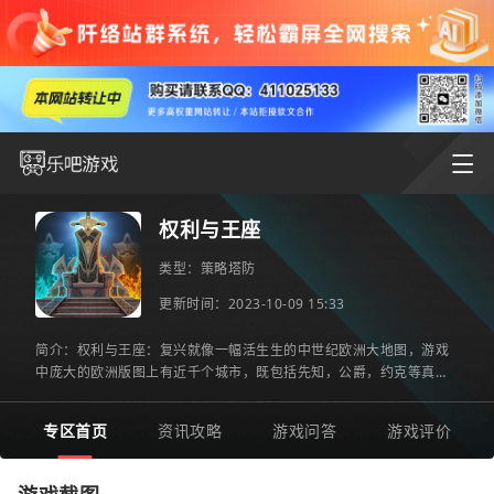
权利与王座
类型：
策略塔防
更新时间：2023-10-09 15:33
简介：权利与王座：复兴就像一幅活生生的中世纪欧洲大地图，游戏
中庞大的欧洲版图上有近千个城市，既包括先知，公爵，约克等真实
历史上的城市，也有龙石岛，辛塔岛等《权力宝座》原著中的经
专区首页
资讯攻略
游戏问答
游戏评价