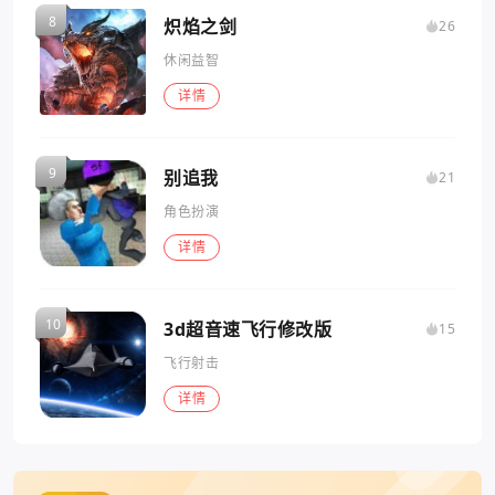
炽焰之剑
26
休闲益智
详情
别追我
21
角色扮演
详情
3d超音速飞行修改版
15
飞行射击
详情