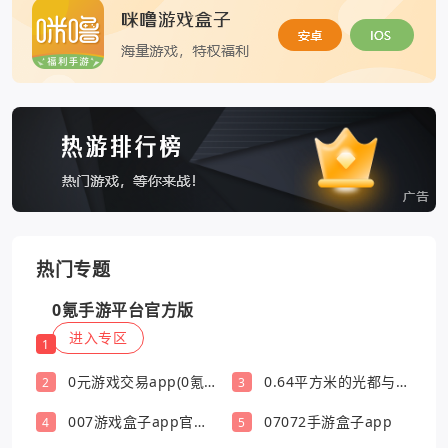
热门专题
0氪手游平台官方版
进入专区
1
0元游戏交易app(0氪
0.64平方米的光都与你
2
3
游戏盒)
有关
007游戏盒子app官方
07072手游盒子app
4
5
版