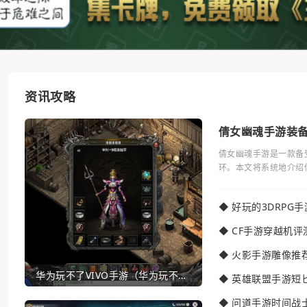
资讯攻略
倩女幽魂手游装
倩女幽魂手游是一款备
环。本文将系统地介绍
◆
好玩的3DRPG
◆
CF手游穿越机评
◆
火影手游雕像推
华为玩不了VIVO手游（华为玩不了VIVO手游怎么办）
◆
英雄联盟手游短
◆
问道手游时间战