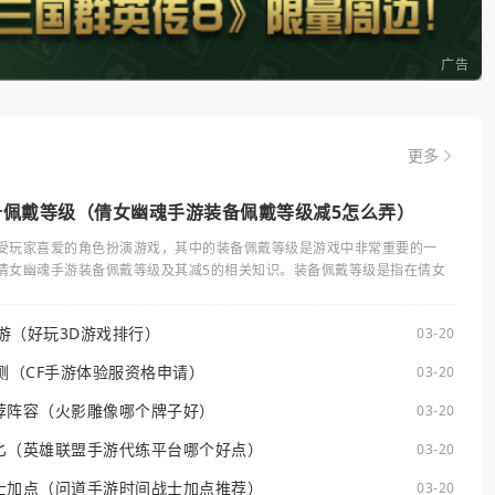
广告
更多
备佩戴等级（倩女幽魂手游装备佩戴等级减5怎么弄）
受玩家喜爱的角色扮演游戏，其中的装备佩戴等级是游戏中非常重要的一
倩女幽魂手游装备佩戴等级及其减5的相关知识。装备佩戴等级是指在倩女
手游（好玩3D游戏排行）
03-20
测（CF手游体验服资格申请）
03-20
荐阵容（火影雕像哪个牌子好）
03-20
匕（英雄联盟手游代练平台哪个好点）
03-20
士加点（问道手游时间战士加点推荐）
03-20