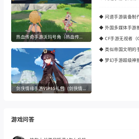
◆
问道手游装备制
◆
外国多媒体手游
热血传奇手游沃玛号角（热血传奇沃玛装备隐藏属性）
◆
CF手游无视者（
◆
类似帝国文明的
◆
梦幻手游超级神
剑侠情缘手游VIP15礼包（剑侠情缘手游VIP1到18一共要花多少钱）
游戏问答