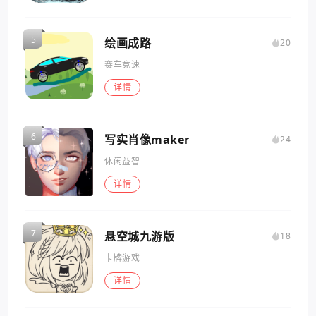
绘画成路
20
赛车竞速
详情
写实肖像maker
24
休闲益智
详情
悬空城九游版
18
卡牌游戏
详情