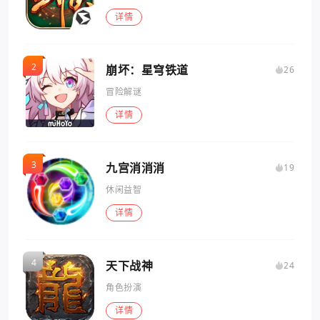
详情
崩坏：星穹铁道
26
冒险解谜
详情
九宫消消消
19
休闲益智
详情
天下战神
24
角色扮演
详情