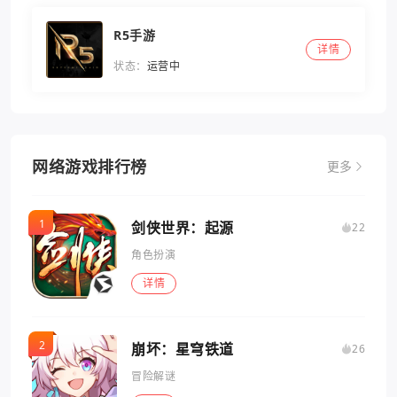
R5手游
详情
状态：
运营中
网络游戏排行榜
更多
剑侠世界：起源
22
角色扮演
详情
崩坏：星穹铁道
26
冒险解谜