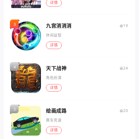
详情
九宫消消消
19
休闲益智
详情
天下战神
24
角色扮演
详情
绘画成路
20
赛车竞速
详情