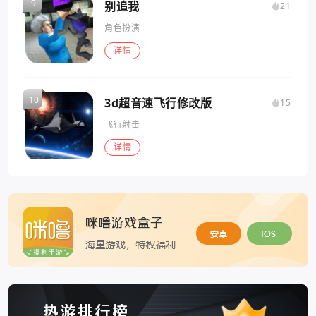
别追我
21
角色扮演
详情
3d超音速飞行修改版
15
飞行射击
详情