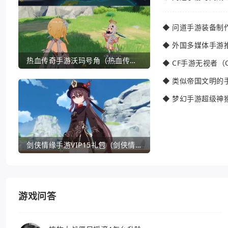
◆
问道手游装备制
◆
外国多媒体手游
热血传奇手游沃玛号角（热血传奇沃玛装备隐藏属性）
◆
CF手游无视者（
◆
类似帝国文明的
◆
梦幻手游超级神
剑侠情缘手游VIP15礼包（剑侠情缘手游VIP1到18一共要花多少钱）
游戏问答