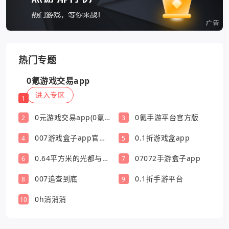
热门专题
0氪游戏交易app
进入专区
1
0元游戏交易app(0氪
0氪手游平台官方版
2
3
游戏盒)
007游戏盒子app官方
0.1折游戏盒app
4
5
版
0.64平方米的光都与你
07072手游盒子app
6
7
有关
007追查到底
0.1折手游平台
8
9
0h消消消
10