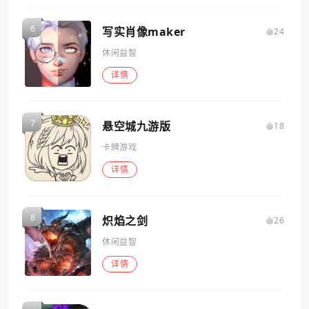
写实肖像maker
24
休闲益智
详情
悬空城九游版
18
卡牌游戏
详情
炽焰之剑
26
休闲益智
详情