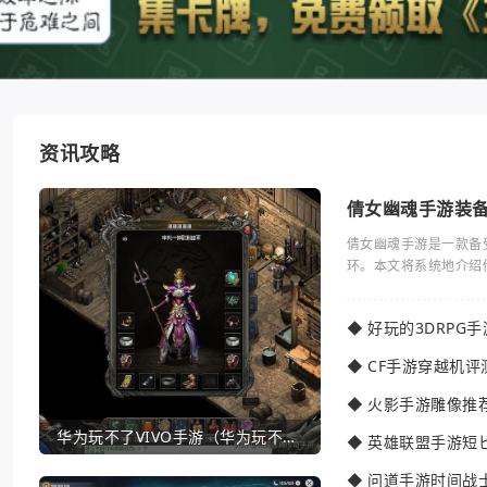
资讯攻略
倩女幽魂手游装
倩女幽魂手游是一款备
环。本文将系统地介绍
◆
好玩的3DRPG
◆
CF手游穿越机评
◆
火影手游雕像推
华为玩不了VIVO手游（华为玩不了VIVO手游怎么办）
◆
英雄联盟手游短
◆
问道手游时间战