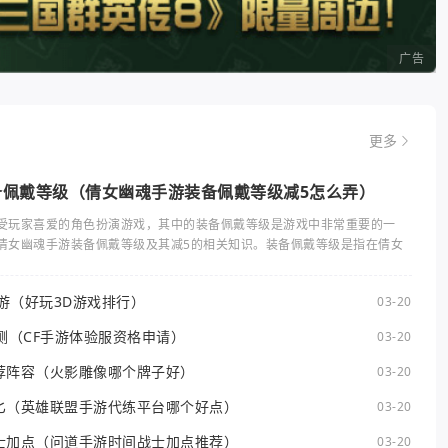
广告
更多
备佩戴等级（倩女幽魂手游装备佩戴等级减5怎么弄）
受玩家喜爱的角色扮演游戏，其中的装备佩戴等级是游戏中非常重要的一
倩女幽魂手游装备佩戴等级及其减5的相关知识。装备佩戴等级是指在倩女
手游（好玩3D游戏排行）
03-20
测（CF手游体验服资格申请）
03-20
荐阵容（火影雕像哪个牌子好）
03-20
匕（英雄联盟手游代练平台哪个好点）
03-20
士加点（问道手游时间战士加点推荐）
03-20