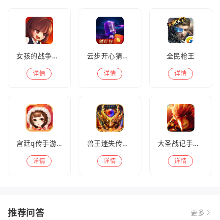
女孩的战争手机版(暂未上线)
云步开心猜歌名
全民枪王
详情
详情
详情
宫廷q传手游百度版
兽王迷失传奇高爆版
大圣战记手游官方版
详情
详情
详情
推荐问答
更多