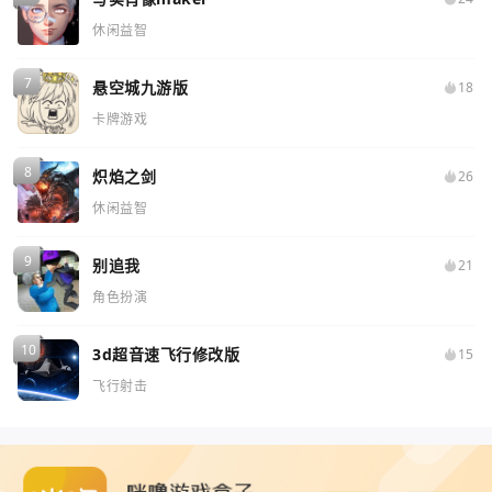
休闲益智
悬空城九游版
18
卡牌游戏
炽焰之剑
26
休闲益智
别追我
21
角色扮演
3d超音速飞行修改版
15
飞行射击