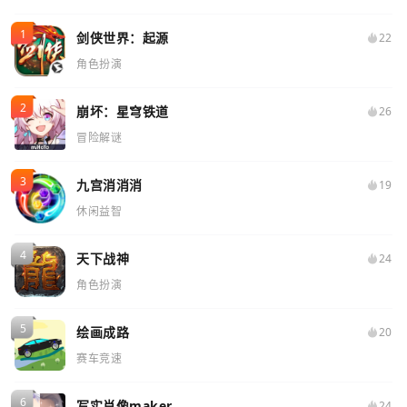
剑侠世界：起源
22
角色扮演
崩坏：星穹铁道
26
冒险解谜
九宫消消消
19
休闲益智
天下战神
24
角色扮演
绘画成路
20
赛车竞速
写实肖像maker
24