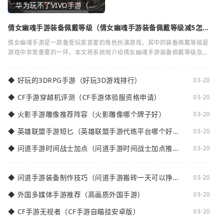
华为玩不了VIVO手游（华为玩不了VIVO手游怎么办）
倩女幽魂手游装备佩戴等级（倩女幽魂手游装备佩戴等级减5怎么
弄）
倩女幽魂手游是一款备受玩家喜爱的角色扮演游戏，其中的装备佩戴等级是
游戏中非常重要的一环。本文将系统地介绍倩女幽魂手游装备佩戴等级及其
减5的相关知识。装备佩戴等级是指在倩女
◆
好玩的3DRPG手游（好玩3D游戏排行）
03-20
◆
CF手游穿越机评测（CF手游体验服资格申请）
03-20
◆
火影手游雕像推荐阵容（火影雕像哪个牌子好）
03-20
◆
英雄联盟手游短匕（英雄联盟手游代练平台哪个好
03-20
点）
◆
问道手游时间战士加点（问道手游时间战士加点推
03-20
荐）
◆
问道手游装备制作技巧（问道手游搬砖一天可以挣多
03-20
少钱）
◆
外国多媒体手游推荐（高画质外国手游）
03-20
◆
CF手游无视者（CF手游自瞄挂安卓版）
03-20