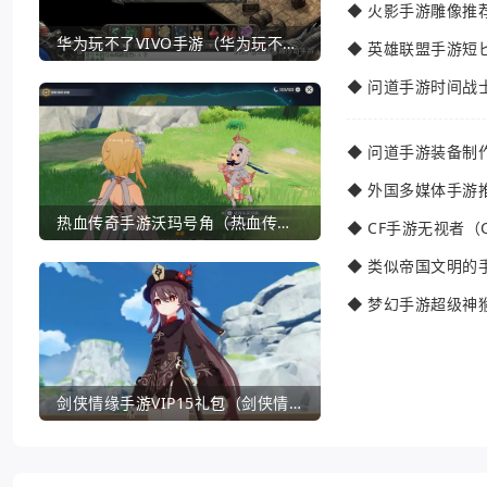
◆
火影手游雕像推
华为玩不了VIVO手游（华为玩不了VIVO手游怎么办）
◆
英雄联盟手游短
◆
问道手游时间战
◆
问道手游装备制
◆
外国多媒体手游
热血传奇手游沃玛号角（热血传奇沃玛装备隐藏属性）
◆
CF手游无视者（
◆
类似帝国文明的
◆
梦幻手游超级神
剑侠情缘手游VIP15礼包（剑侠情缘手游VIP1到18一共要花多少钱）