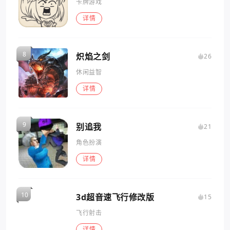
卡牌游戏
详情
炽焰之剑
26
休闲益智
详情
别追我
21
角色扮演
详情
3d超音速飞行修改版
15
飞行射击
详情