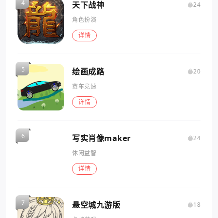
天下战神
24
角色扮演
详情
绘画成路
20
赛车竞速
详情
写实肖像maker
24
休闲益智
详情
悬空城九游版
18