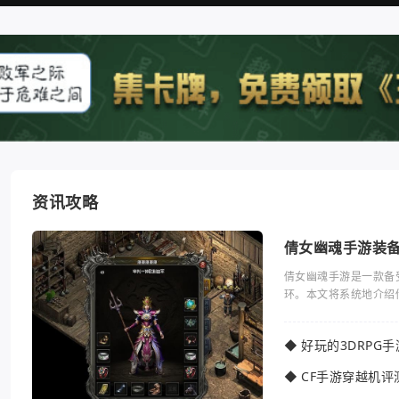
资讯攻略
倩女幽魂手游装
倩女幽魂手游是一款备
环。本文将系统地介绍
◆
好玩的3DRPG
◆
CF手游穿越机评