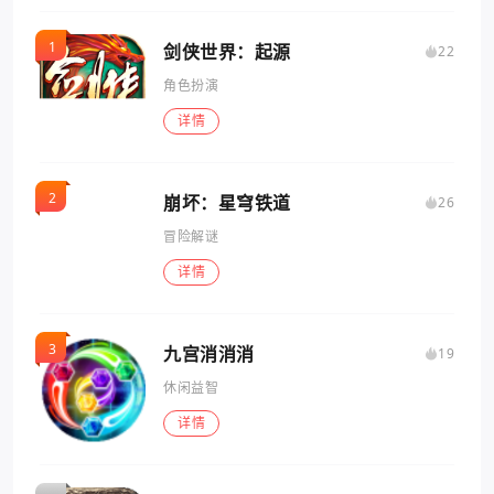
剑侠世界：起源
22
角色扮演
详情
崩坏：星穹铁道
26
冒险解谜
详情
九宫消消消
19
休闲益智
详情