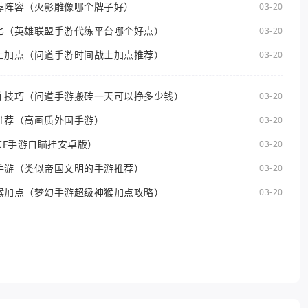
荐阵容（火影雕像哪个牌子好）
03-20
匕（英雄联盟手游代练平台哪个好点）
03-20
士加点（问道手游时间战士加点推荐）
03-20
作技巧（问道手游搬砖一天可以挣多少钱）
03-20
推荐（高画质外国手游）
03-20
CF手游自瞄挂安卓版）
03-20
手游（类似帝国文明的手游推荐）
03-20
猴加点（梦幻手游超级神猴加点攻略）
03-20