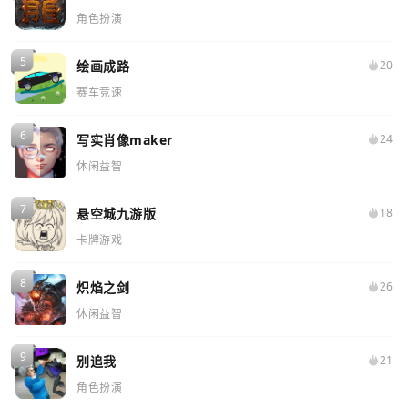
角色扮演
绘画成路
20
赛车竞速
写实肖像maker
24
休闲益智
悬空城九游版
18
卡牌游戏
炽焰之剑
26
休闲益智
别追我
21
角色扮演