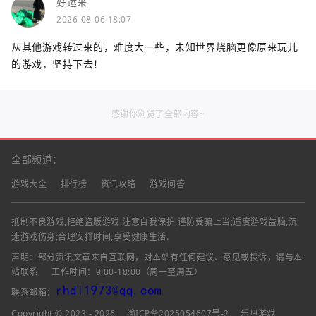
好运来
2026-08-06 18:07
从其他游戏转过来的，难度大一些，未知世界烧脑更像原来玩儿
的游戏，坚持下去！
感谢你浏览了全部内容~
全部频道：
游戏大全
排行榜
资讯攻略
游戏问答
抵制不良游戏,拒绝盗版游戏;注意自我保护,谨防受骗上当;适度游戏益脑,沉
迷游戏伤身;合理安排时间,享受健康生活.
声明：部分资讯文章来自互联网，对本站有任何建议、意见或投诉，请与本
站联系
工作时间：9:00-18:00（周一至周五）
联系邮箱：
Copyright © 2023 - 2026
渝ICP备2025054607号-2
乐吧游戏