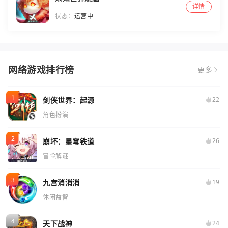
详情
状态：
运营中
网络游戏排行榜
更多
剑侠世界：起源
22
角色扮演
崩坏：星穹铁道
26
冒险解谜
九宫消消消
19
休闲益智
天下战神
24