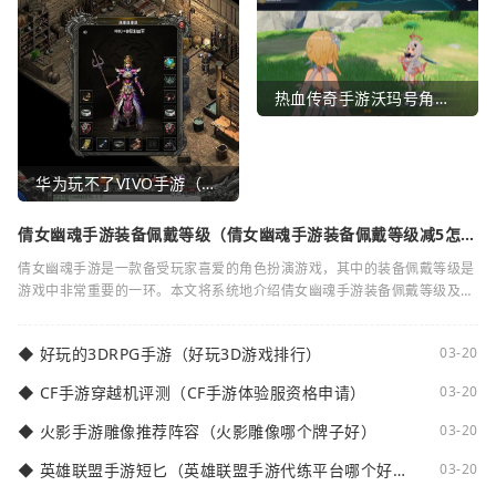
热血传奇手游沃玛号角（热血传奇沃玛装备隐藏属性）
华为玩不了VIVO手游（华为玩不了VIVO手游怎么办）
倩女幽魂手游装备佩戴等级（倩女幽魂手游装备佩戴等级减5怎么
弄）
倩女幽魂手游是一款备受玩家喜爱的角色扮演游戏，其中的装备佩戴等级是
游戏中非常重要的一环。本文将系统地介绍倩女幽魂手游装备佩戴等级及其
减5的相关知识。装备佩戴等级是指在倩女
◆
好玩的3DRPG手游（好玩3D游戏排行）
03-20
◆
CF手游穿越机评测（CF手游体验服资格申请）
03-20
◆
火影手游雕像推荐阵容（火影雕像哪个牌子好）
03-20
◆
英雄联盟手游短匕（英雄联盟手游代练平台哪个好
03-20
点）