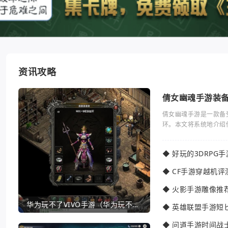
资讯攻略
倩女幽魂手游装
倩女幽魂手游是一款备
环。本文将系统地介绍
◆
好玩的3DRPG
◆
CF手游穿越机评
◆
火影手游雕像推
华为玩不了VIVO手游（华为玩不了VIVO手游怎么办）
◆
英雄联盟手游短
◆
问道手游时间战