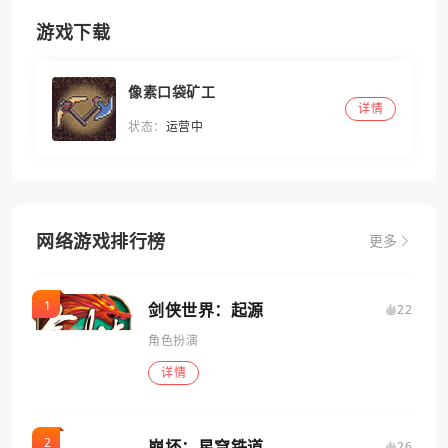
游戏下载
像素口袋矿工
详情
状态：
运营中
网络游戏排行榜
更多
剑侠世界：起源
22
角色扮演
详情
崩坏：星穹铁道
26