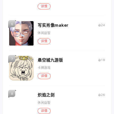
详情
写实肖像maker
24
休闲益智
详情
悬空城九游版
18
卡牌游戏
详情
炽焰之剑
26
休闲益智
详情