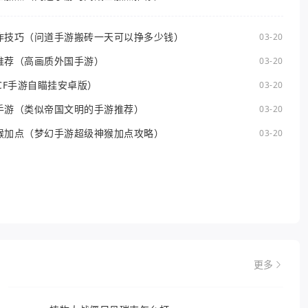
作技巧（问道手游搬砖一天可以挣多少钱）
03-20
推荐（高画质外国手游）
03-20
CF手游自瞄挂安卓版）
03-20
手游（类似帝国文明的手游推荐）
03-20
猴加点（梦幻手游超级神猴加点攻略）
03-20
更多