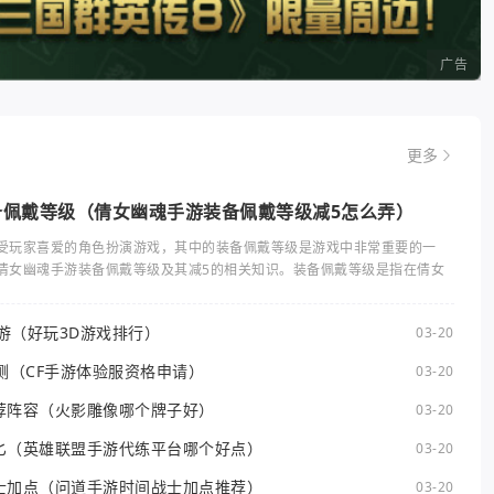
广告
更多
备佩戴等级（倩女幽魂手游装备佩戴等级减5怎么弄）
受玩家喜爱的角色扮演游戏，其中的装备佩戴等级是游戏中非常重要的一
倩女幽魂手游装备佩戴等级及其减5的相关知识。装备佩戴等级是指在倩女
手游（好玩3D游戏排行）
03-20
测（CF手游体验服资格申请）
03-20
荐阵容（火影雕像哪个牌子好）
03-20
匕（英雄联盟手游代练平台哪个好点）
03-20
士加点（问道手游时间战士加点推荐）
03-20