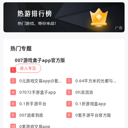
热门专题
007游戏盒子app官方版
进入专区
1
0元游戏交易app(0氪
0.64平方米的光都与你
2
3
游戏盒)
有关
07072手游盒子app
0h消消消
4
5
0.1折手游平台
0.1折游戏盒app
6
7
007追查到底
0氪手游平台官方版
8
9
0氪游戏交易app
10