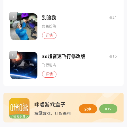
别追我
21
角色扮演
详情
3d超音速飞行修改版
15
飞行射击
详情