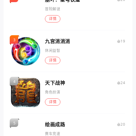
冒险解谜
详情
九宫消消消
19
休闲益智
详情
天下战神
24
角色扮演
详情
绘画成路
20
赛车竞速