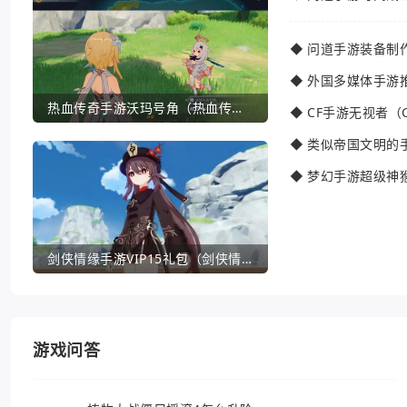
◆
问道手游装备制
◆
外国多媒体手游
热血传奇手游沃玛号角（热血传奇沃玛装备隐藏属性）
◆
CF手游无视者（
◆
类似帝国文明的
◆
梦幻手游超级神
剑侠情缘手游VIP15礼包（剑侠情缘手游VIP1到18一共要花多少钱）
游戏问答