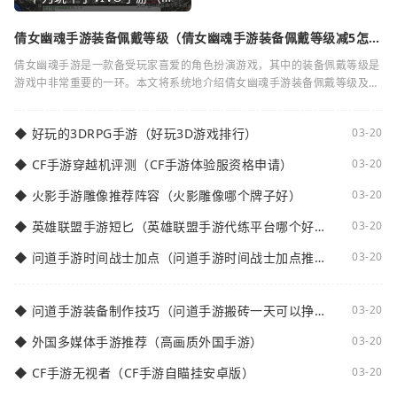
倩女幽魂手游装备佩戴等级（倩女幽魂手游装备佩戴等级减5怎么
弄）
倩女幽魂手游是一款备受玩家喜爱的角色扮演游戏，其中的装备佩戴等级是
游戏中非常重要的一环。本文将系统地介绍倩女幽魂手游装备佩戴等级及其
减5的相关知识。装备佩戴等级是指在倩女
◆
好玩的3DRPG手游（好玩3D游戏排行）
03-20
◆
CF手游穿越机评测（CF手游体验服资格申请）
03-20
◆
火影手游雕像推荐阵容（火影雕像哪个牌子好）
03-20
◆
英雄联盟手游短匕（英雄联盟手游代练平台哪个好
03-20
点）
◆
问道手游时间战士加点（问道手游时间战士加点推
03-20
荐）
◆
问道手游装备制作技巧（问道手游搬砖一天可以挣多
03-20
少钱）
◆
外国多媒体手游推荐（高画质外国手游）
03-20
◆
CF手游无视者（CF手游自瞄挂安卓版）
03-20