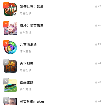
剑侠世界：起源
22
角色扮演
崩坏：星穹铁道
26
冒险解谜
九宫消消消
19
休闲益智
天下战神
24
角色扮演
绘画成路
20
赛车竞速
写实肖像maker
24