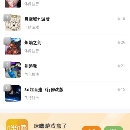
休闲益智
悬空城九游版
18
卡牌游戏
炽焰之剑
26
休闲益智
别追我
21
角色扮演
3d超音速飞行修改版
15
飞行射击