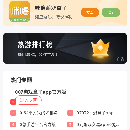
热门专题
007游戏盒子app官方版
进入专区
1
0.64平方米的光都与你
07072手游盒子app
2
3
有关
0氪手游平台官方版
0元游戏交易app(0氪
4
5