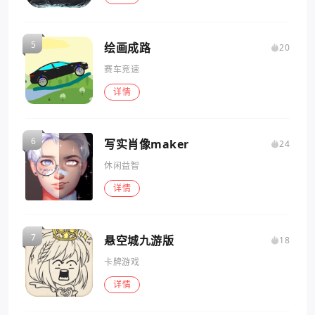
绘画成路
20
赛车竞速
详情
写实肖像maker
24
休闲益智
详情
悬空城九游版
18
卡牌游戏
详情