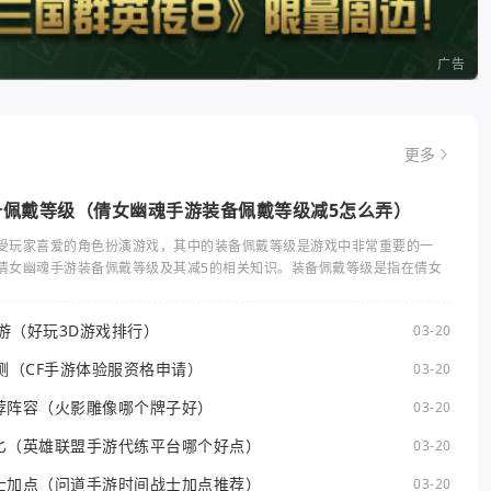
广告
更多
备佩戴等级（倩女幽魂手游装备佩戴等级减5怎么弄）
受玩家喜爱的角色扮演游戏，其中的装备佩戴等级是游戏中非常重要的一
倩女幽魂手游装备佩戴等级及其减5的相关知识。装备佩戴等级是指在倩女
手游（好玩3D游戏排行）
03-20
测（CF手游体验服资格申请）
03-20
荐阵容（火影雕像哪个牌子好）
03-20
匕（英雄联盟手游代练平台哪个好点）
03-20
士加点（问道手游时间战士加点推荐）
03-20