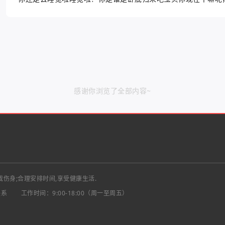
感谢你浏览了全部内容~
戏伤身;合理安排时间,享受健康生活.
联系
工作时间：9:00-18:00（周一至周五）