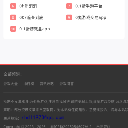
游戏盒)
0h消消消
0.1折手游平台
6
7
007追查到底
0氪游戏交易app
8
9
0.1折游戏盒app
10
全部频道：
游戏大全
排行榜
资讯攻略
游戏问答
抵制不良游戏,拒绝盗版游戏;注意自我保护,谨防受骗上当;适度游戏益脑,沉迷游
声明：部分资讯文章来自互联网，对本站有任何建议、意见或投诉，请与本站
联系邮箱：
Copyright © 2023 - 2026
渝ICP备2025054607号-2
乐吧游戏