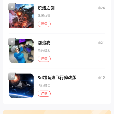
炽焰之剑
26
休闲益智
详情
别追我
21
角色扮演
详情
3d超音速飞行修改版
15
飞行射击
详情