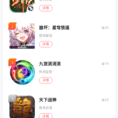
详情
崩坏：星穹铁道
26
冒险解谜
详情
九宫消消消
19
休闲益智
详情
天下战神
24
角色扮演
详情