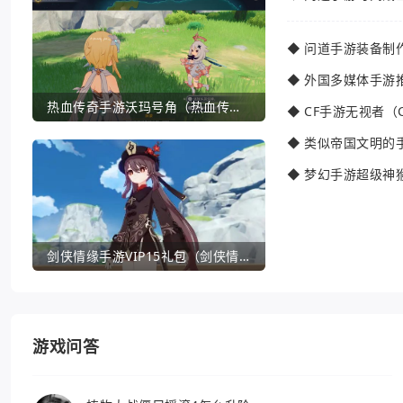
◆
问道手游装备制
◆
外国多媒体手游
热血传奇手游沃玛号角（热血传奇沃玛装备隐藏属性）
◆
CF手游无视者（
◆
类似帝国文明的
◆
梦幻手游超级神
剑侠情缘手游VIP15礼包（剑侠情缘手游VIP1到18一共要花多少钱）
游戏问答