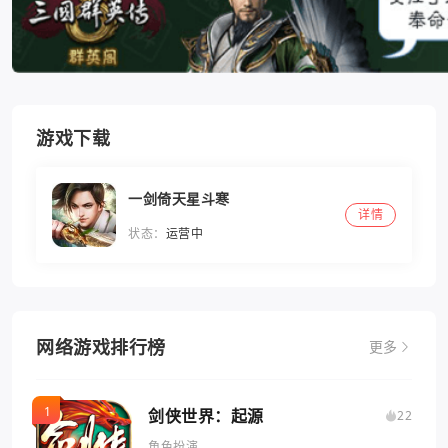
游戏下载
一剑倚天星斗寒
详情
状态：
运营中
网络游戏排行榜
更多
剑侠世界：起源
22
角色扮演