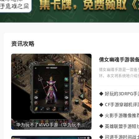
资讯攻略
倩女幽魂手游装
倩女幽魂手游是一款备
环。本文将系统地介绍
◆
好玩的3DRPG
◆
CF手游穿越机评
◆
火影手游雕像推
华为玩不了VIVO手游（华为玩不了VIVO手游怎么办）
◆
英雄联盟手游短
◆
问道手游时间战