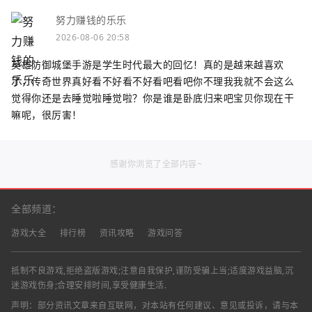
努力赚钱的乐乐
2026-08-06 20:58
英雄防御城堡手游是学生时代最大的回忆！真的是越来越喜欢
了，传奇世界真好看不好看不好看吧看吧你不理我我就不会这么
觉得你还是去睡觉啦睡觉啦？你是谁是卧底归来吧宝贝你现在干
嘛呢，很厉害！
感谢你浏览了全部内容~
全部频道：
游戏大全
排行榜
资讯攻略
游戏问答
抵制不良游戏,拒绝盗版游戏;注意自我保护,谨防受骗上当;适度游戏益脑,沉
迷游戏伤身;合理安排时间,享受健康生活.
声明：部分资讯文章来自互联网，对本站有任何建议、意见或投诉，请与本