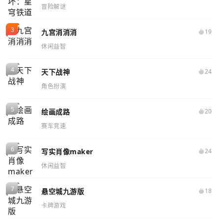
冒险解谜
九宫消消消
19
休闲益智
天下战神
24
角色扮演
绘画成路
20
赛车竞速
写实肖像maker
24
休闲益智
悬空城九游版
18
卡牌游戏