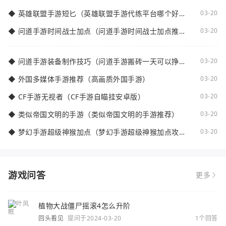
◆
英雄联盟手游短匕（英雄联盟手游代练平台哪个好
03-20
点）
◆
问道手游时间战士加点（问道手游时间战士加点推
03-20
荐）
◆
问道手游装备制作技巧（问道手游搬砖一天可以挣多
03-20
少钱）
◆
外国多媒体手游推荐（高画质外国手游）
03-20
◆
CF手游无视者（CF手游自瞄挂安卓版）
03-20
◆
类似帝国文明的手游（类似帝国文明的手游推荐）
03-20
◆
梦幻手游超级神猴加点（梦幻手游超级神猴加点攻
03-20
略）
游戏问答
更多
植物大战僵尸摇滚4怎么升阶
回头看见
提问于2024-03-20
1个回答