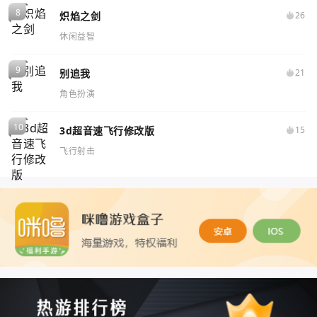
炽焰之剑
26
休闲益智
别追我
21
角色扮演
3d超音速飞行修改版
15
飞行射击