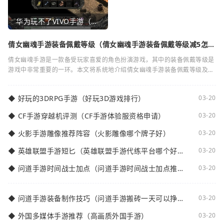
华为玩不了VIVO手游（华为玩不了VIVO手游怎么办）
倩女幽魂手游装备佩戴等级（倩女幽魂手游装备佩戴等级减5怎么
弄）
倩女幽魂手游是一款备受玩家喜爱的角色扮演游戏，其中的装备佩戴等级是
游戏中非常重要的一环。本文将系统地介绍倩女幽魂手游装备佩戴等级及其
减5的相关知识。装备佩戴等级是指在倩女
◆
好玩的3DRPG手游（好玩3D游戏排行）
03-20
◆
CF手游穿越机评测（CF手游体验服资格申请）
03-20
◆
火影手游雕像推荐阵容（火影雕像哪个牌子好）
03-20
◆
英雄联盟手游短匕（英雄联盟手游代练平台哪个好
03-20
点）
◆
问道手游时间战士加点（问道手游时间战士加点推
03-20
荐）
◆
问道手游装备制作技巧（问道手游搬砖一天可以挣多
03-20
少钱）
◆
外国多媒体手游推荐（高画质外国手游）
03-20