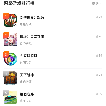
网络游戏排行榜
更多
剑侠世界：起源
22
角色扮演
崩坏：星穹铁道
26
冒险解谜
九宫消消消
19
休闲益智
天下战神
24
角色扮演
绘画成路
20
赛车竞速