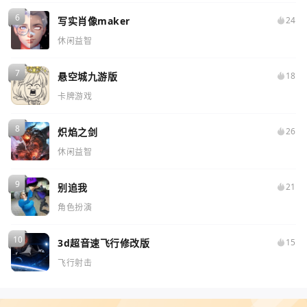
写实肖像maker
24
休闲益智
悬空城九游版
18
卡牌游戏
炽焰之剑
26
休闲益智
别追我
21
角色扮演
3d超音速飞行修改版
15
飞行射击