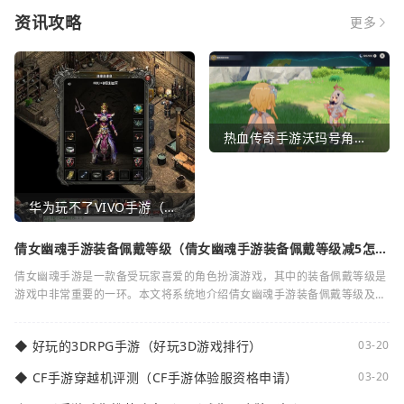
资讯攻略
更多
热血传奇手游沃玛号角（热血传奇沃玛装备隐藏属性）
华为玩不了VIVO手游（华为玩不了VIVO手游怎么办）
倩女幽魂手游装备佩戴等级（倩女幽魂手游装备佩戴等级减5怎么
弄）
倩女幽魂手游是一款备受玩家喜爱的角色扮演游戏，其中的装备佩戴等级是
游戏中非常重要的一环。本文将系统地介绍倩女幽魂手游装备佩戴等级及其
减5的相关知识。装备佩戴等级是指在倩女
◆
好玩的3DRPG手游（好玩3D游戏排行）
03-20
◆
CF手游穿越机评测（CF手游体验服资格申请）
03-20