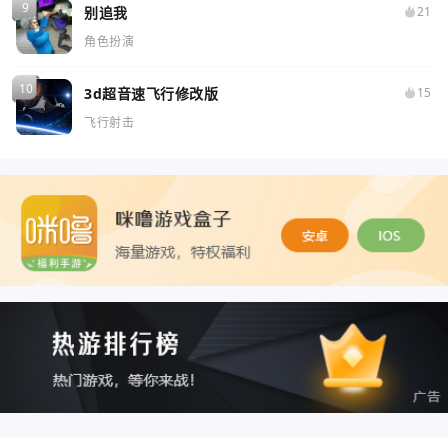
别追我
21
角色扮演
3d超音速飞行修改版
15
飞行射击