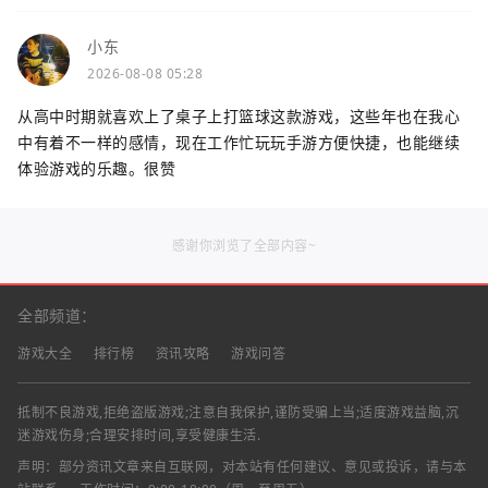
小东
2026-08-08 05:28
从高中时期就喜欢上了桌子上打篮球这款游戏，这些年也在我心
中有着不一样的感情，现在工作忙玩玩手游方便快捷，也能继续
体验游戏的乐趣。很赞
感谢你浏览了全部内容~
全部频道：
游戏大全
排行榜
资讯攻略
游戏问答
抵制不良游戏,拒绝盗版游戏;注意自我保护,谨防受骗上当;适度游戏益脑,沉
迷游戏伤身;合理安排时间,享受健康生活.
声明：部分资讯文章来自互联网，对本站有任何建议、意见或投诉，请与本