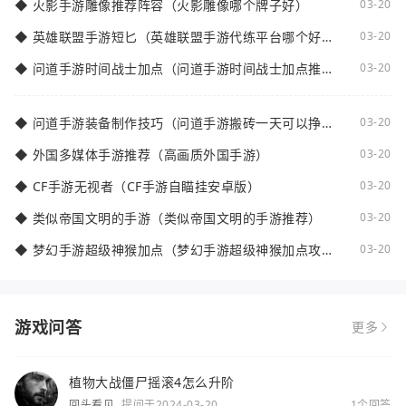
◆
火影手游雕像推荐阵容（火影雕像哪个牌子好）
03-20
◆
英雄联盟手游短匕（英雄联盟手游代练平台哪个好
03-20
点）
◆
问道手游时间战士加点（问道手游时间战士加点推
03-20
荐）
◆
问道手游装备制作技巧（问道手游搬砖一天可以挣多
03-20
少钱）
◆
外国多媒体手游推荐（高画质外国手游）
03-20
◆
CF手游无视者（CF手游自瞄挂安卓版）
03-20
◆
类似帝国文明的手游（类似帝国文明的手游推荐）
03-20
◆
梦幻手游超级神猴加点（梦幻手游超级神猴加点攻
03-20
略）
游戏问答
更多
植物大战僵尸摇滚4怎么升阶
回头看见
提问于2024-03-20
1个回答