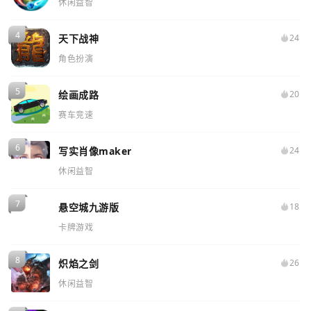
休闲益智
天下战神
24
角色扮演
绘画成路
20
赛车竞速
写实肖像maker
24
休闲益智
悬空城九游版
18
卡牌游戏
炽焰之剑
26
休闲益智