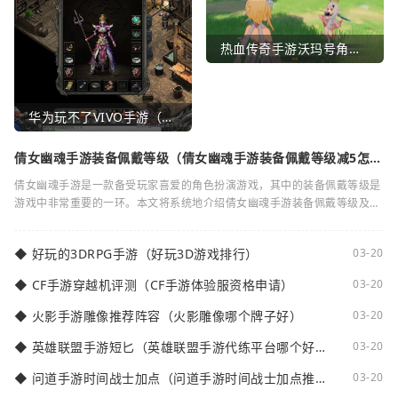
热血传奇手游沃玛号角（热血传奇沃玛装备隐藏属性）
华为玩不了VIVO手游（华为玩不了VIVO手游怎么办）
倩女幽魂手游装备佩戴等级（倩女幽魂手游装备佩戴等级减5怎么
弄）
倩女幽魂手游是一款备受玩家喜爱的角色扮演游戏，其中的装备佩戴等级是
游戏中非常重要的一环。本文将系统地介绍倩女幽魂手游装备佩戴等级及其
减5的相关知识。装备佩戴等级是指在倩女
◆
好玩的3DRPG手游（好玩3D游戏排行）
03-20
◆
CF手游穿越机评测（CF手游体验服资格申请）
03-20
◆
火影手游雕像推荐阵容（火影雕像哪个牌子好）
03-20
◆
英雄联盟手游短匕（英雄联盟手游代练平台哪个好
03-20
点）
◆
问道手游时间战士加点（问道手游时间战士加点推
03-20
荐）