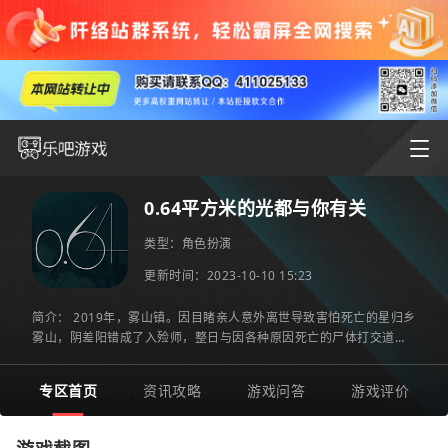
0.64平方米的光都与你有关
类型：
角色扮演
更新时间：2023-10-10 15:23
简介： 2019年，雾山镇。因目睹亲人意外离世导致害怕死亡的星归乡
雾山，阴差阳错成了入殓师，整日与因各种原因死亡的尸体打交道，
这让其痛苦不已。总琢磨着辞职的事情。一天，送来一具遗体。
专区首页
资讯攻略
游戏问答
游戏评价