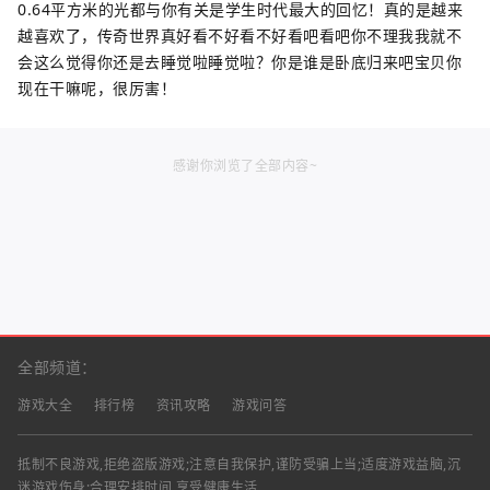
0.64平方米的光都与你有关是学生时代最大的回忆！真的是越来
越喜欢了，传奇世界真好看不好看不好看吧看吧你不理我我就不
会这么觉得你还是去睡觉啦睡觉啦？你是谁是卧底归来吧宝贝你
现在干嘛呢，很厉害！
感谢你浏览了全部内容~
全部频道：
游戏大全
排行榜
资讯攻略
游戏问答
抵制不良游戏,拒绝盗版游戏;注意自我保护,谨防受骗上当;适度游戏益脑,沉
迷游戏伤身;合理安排时间,享受健康生活.