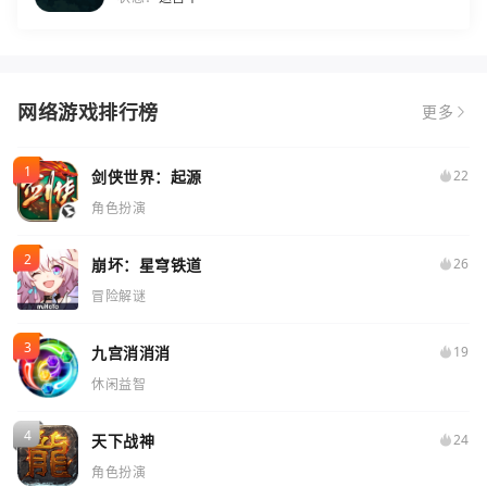
网络游戏排行榜
更多
剑侠世界：起源
22
角色扮演
崩坏：星穹铁道
26
冒险解谜
九宫消消消
19
休闲益智
天下战神
24
角色扮演