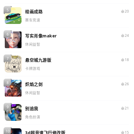
绘画成路
20
赛车竞速
写实肖像maker
24
休闲益智
悬空城九游版
18
卡牌游戏
炽焰之剑
26
休闲益智
别追我
21
角色扮演
3d超音速飞行修改版
15