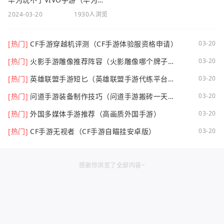
2024-03-20
1930人浏览
[热门]
CF手游穿越机评测（CF手游体验服资格申请）
03-20
[热门]
火影手游雕像推荐阵容（火影雕像哪个牌子
03-20
好）
[热门]
英雄联盟手游短匕（英雄联盟手游代练平台哪
03-20
个好点）
[热门]
问道手游装备制作技巧（问道手游搬砖一天可
03-20
以挣多少钱）
[热门]
外国多媒体手游推荐（高画质外国手游）
03-20
[热门]
CF手游无视者（CF手游自瞄挂安卓版）
03-20
感谢你浏览了全部内容~