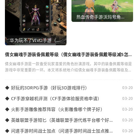
热血传奇手游沃玛号角（热血传奇沃玛装备隐藏属性）
华为玩不了VIVO手游（华为玩不了VIVO手游怎么办）
倩女幽魂手游装备佩戴等级（倩女幽魂手游装备佩戴等级减5怎么
弄）
倩女幽魂手游是一款备受玩家喜爱的角色扮演游戏，其中的装备佩戴等级是
游戏中非常重要的一环。本文将系统地介绍倩女幽魂手游装备佩戴等级及其
减5的相关知识。装备佩戴等级是指在倩女
◆
好玩的3DRPG手游（好玩3D游戏排行）
03-20
◆
CF手游穿越机评测（CF手游体验服资格申请）
03-20
◆
火影手游雕像推荐阵容（火影雕像哪个牌子好）
03-20
◆
英雄联盟手游短匕（英雄联盟手游代练平台哪个好
03-20
点）
◆
问道手游时间战士加点（问道手游时间战士加点推
03-20
荐）