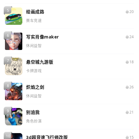
绘画成路
20
赛车竞速
写实肖像maker
24
休闲益智
悬空城九游版
18
卡牌游戏
炽焰之剑
26
休闲益智
别追我
21
角色扮演
3d超音速飞行修改版
15