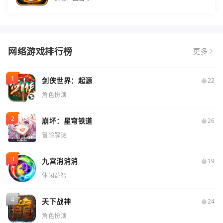
网络游戏排行榜
更多
剑侠世界：起源
22
角色扮演
崩坏：星穹铁道
26
冒险解谜
九宫消消消
19
休闲益智
天下战神
24
角色扮演