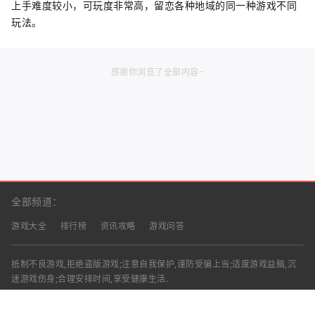
上手难度较小，可玩度非常高，留恋各种地域的同一种游戏不同
玩法。
感谢你浏览了全部内容~
全部频道：
游戏大全
排行榜
资讯攻略
游戏问答
抵制不良游戏,拒绝盗版游戏;注意自我保护,谨防受骗上当;适度游戏益脑,沉
迷游戏伤身;合理安排时间,享受健康生活.
声明：部分资讯文章来自互联网，对本站有任何建议、意见或投诉，请与本
站联系
工作时间：9:00-18:00（周一至周五）