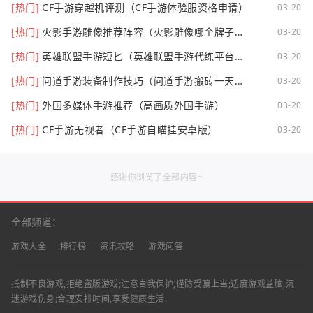
[热门]
CF手游穿越机评测（CF手游体验服资格申请）
03-20
[热门]
火影手游雕像推荐阵容（火影雕像哪个牌子
03-20
好）
[热门]
英雄联盟手游短匕（英雄联盟手游代练平台哪
03-20
个好点）
[热门]
问道手游装备制作技巧（问道手游搬砖一天可
03-20
以挣多少钱）
[热门]
外国多媒体手游推荐（高画质外国手游）
03-20
[热门]
CF手游无视者（CF手游自瞄挂安卓版）
03-20
感谢你浏览了全部内容~
全部频道：
游戏大全
排行榜
资讯攻略
游戏问答
抵制不良游戏,拒绝盗版游戏;注意自我保护,谨防受骗上当;适度游戏益脑,沉
迷游戏伤身;合理安排时间,享受健康生活.