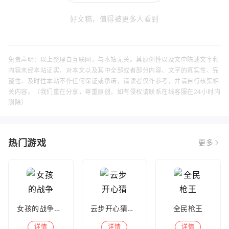
好文稿，值得被更多人看到
免责声明：以上整理自互联网，与本站无关。其原创性以及文中陈述文字和
内容未经本站证实，对本文以及其中全部或者部分内容、文字的真实性、完
整性、及时性本站不作任何保证或承诺，请读者仅作参考，并请自行核实相
关内容。（我们重在分享，尊重原创，如有侵权请联系在线客服在24小时内
删除）
热门游戏
更多
女孩的战争手机版(暂未上线)
云步开心猜歌名
全民枪王
详情
详情
详情