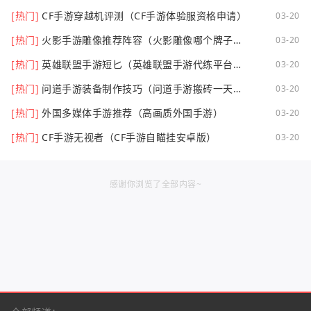
[热门]
CF手游穿越机评测（CF手游体验服资格申请）
03-20
[热门]
火影手游雕像推荐阵容（火影雕像哪个牌子
03-20
好）
[热门]
英雄联盟手游短匕（英雄联盟手游代练平台哪
03-20
个好点）
[热门]
问道手游装备制作技巧（问道手游搬砖一天可
03-20
以挣多少钱）
[热门]
外国多媒体手游推荐（高画质外国手游）
03-20
[热门]
CF手游无视者（CF手游自瞄挂安卓版）
03-20
感谢你浏览了全部内容~