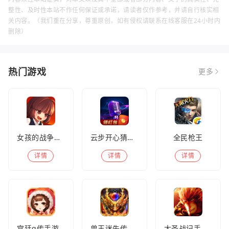
整性、及时性本站不作任何保证或承诺，请读者仅作参考，并请自行核实相
关内容。（我们重在分享，尊重原创，如有侵权请联系在线客服在24小时内
删除）
热门游戏
更多
女孩的战争手机版(暂未上线)
云步开心猜歌名
全民枪王
详情
详情
详情
宫廷q传手游百度版
兽王迷失传奇高爆版
大圣战记手游官方版