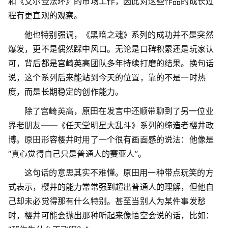
和《艾尔登法环》的市场工作，因此对这些作品的成长过
程有更直观的观察。
他也特别强调，《黑暗之魂》系列的成功并不是突然
爆发，更不是偶然踩中风口。无论是口碑积累还是玩家认
可，背后都是宫崎英高团队多年持续打磨的结果。换句话
说，这个系列后来能站到今天的位置，靠的不是一时热
度，而是长期稳定的创作能力。
除了宫崎英高，原田在发言中还顺带聊到了另一位业
界老朋友——《任天堂明星大乱斗》系列的缔造者樱井政
博。原田形容樱井时用了一个很有画面感的说法：他像是
“真心觉得自己只是普通人的赛亚人”。
这句话的意思其实不难懂。原田用一种带点玩笑的方
式表示，樱井的能力常常强到超出普通人的理解，但他自
己却未必觉得那有什么特别。甚至当别人为某件事发愁
时，樱井可能会抛出那种听起来像悟空会说的话，比如：