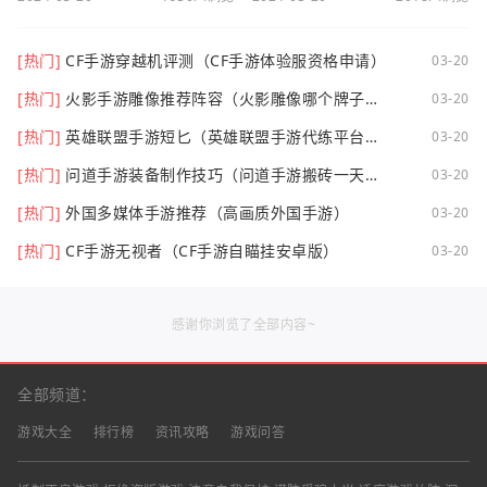
[热门]
CF手游穿越机评测（CF手游体验服资格申请）
03-20
[热门]
火影手游雕像推荐阵容（火影雕像哪个牌子
03-20
好）
[热门]
英雄联盟手游短匕（英雄联盟手游代练平台哪
03-20
个好点）
[热门]
问道手游装备制作技巧（问道手游搬砖一天可
03-20
以挣多少钱）
[热门]
外国多媒体手游推荐（高画质外国手游）
03-20
[热门]
CF手游无视者（CF手游自瞄挂安卓版）
03-20
感谢你浏览了全部内容~
全部频道：
游戏大全
排行榜
资讯攻略
游戏问答