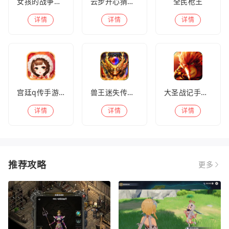
女孩的战争手机版(暂未上线)
云步开心猜歌名
全民枪王
详情
详情
详情
宫廷q传手游百度版
兽王迷失传奇高爆版
大圣战记手游官方版
详情
详情
详情
推荐攻略
更多