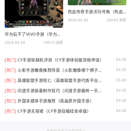
热血传奇手游沃玛号角（热血传奇沃玛装备隐藏属性）
2024-03-20
2024人浏览
华为玩不了VIVO手游（华为玩不了VIVO手游怎么办）
2024-03-20
1937人浏览
[热门]
CF手游穿越机评测（CF手游体验服资格申请）
03-20
[热门]
火影手游雕像推荐阵容（火影雕像哪个牌子
03-20
好）
[热门]
英雄联盟手游短匕（英雄联盟手游代练平台哪
03-20
个好点）
[热门]
问道手游装备制作技巧（问道手游搬砖一天可
03-20
以挣多少钱）
[热门]
外国多媒体手游推荐（高画质外国手游）
03-20
[热门]
CF手游无视者（CF手游自瞄挂安卓版）
03-20
感谢你浏览了全部内容~