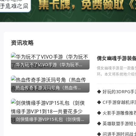
资讯攻略
倩女幽魂手游装
华为玩不了VIVO手游（华为玩不了VIVO手游怎么办）
倩女幽魂手游是一款备
环。本文将系统地介绍
热血传奇手游沃玛号角（热血传奇沃玛装备隐藏属性）
◆
好玩的3DRPG
◆
CF手游穿越机评
◆
火影手游雕像推
剑侠情缘手游VIP15礼包（剑侠情缘手游VIP1到18一共要花多少钱）
◆
英雄联盟手游短
◆
问道手游时间战