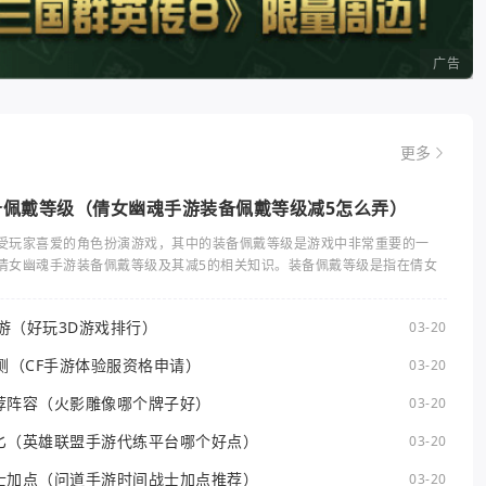
广告
更多
备佩戴等级（倩女幽魂手游装备佩戴等级减5怎么弄）
受玩家喜爱的角色扮演游戏，其中的装备佩戴等级是游戏中非常重要的一
倩女幽魂手游装备佩戴等级及其减5的相关知识。装备佩戴等级是指在倩女
手游（好玩3D游戏排行）
03-20
测（CF手游体验服资格申请）
03-20
荐阵容（火影雕像哪个牌子好）
03-20
匕（英雄联盟手游代练平台哪个好点）
03-20
士加点（问道手游时间战士加点推荐）
03-20