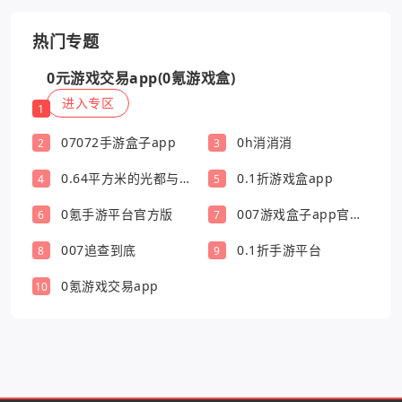
热门专题
0元游戏交易app(0氪游戏盒)
进入专区
1
07072手游盒子app
0h消消消
2
3
0.64平方米的光都与你
0.1折游戏盒app
4
5
有关
0氪手游平台官方版
007游戏盒子app官方
6
7
版
007追查到底
0.1折手游平台
8
9
0氪游戏交易app
10