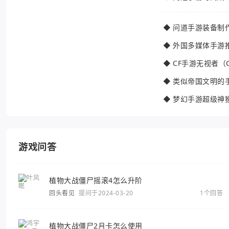
◆
问道手游装备制
◆
外国多媒体手游
◆
CF手游无视者（
◆
类似帝国文明的
◆
梦幻手游超级神
游戏问答
植物大战僵尸摇滚4怎么升阶
回头看见
提问于2024-03-20
1个回答
植物大战僵尸2月卡怎么使用