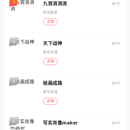
九宫消消消
19
休闲益智
详情
天下战神
24
角色扮演
详情
绘画成路
20
赛车竞速
详情
写实肖像maker
24