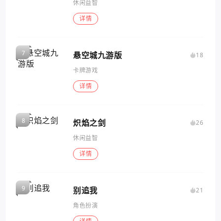
休闲益智
详情
悬空城九游版
18
卡牌游戏
详情
炽焰之剑
26
休闲益智
详情
别追我
21
角色扮演