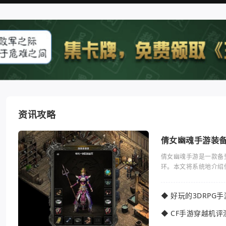
资讯攻略
倩女幽魂手游装
倩女幽魂手游是一款备
环。本文将系统地介绍
◆
好玩的3DRPG
◆
CF手游穿越机评