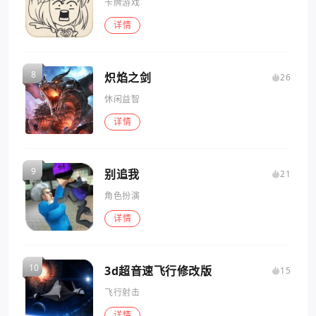
卡牌游戏
详情
炽焰之剑
26
休闲益智
详情
别追我
21
角色扮演
详情
3d超音速飞行修改版
15
飞行射击
详情