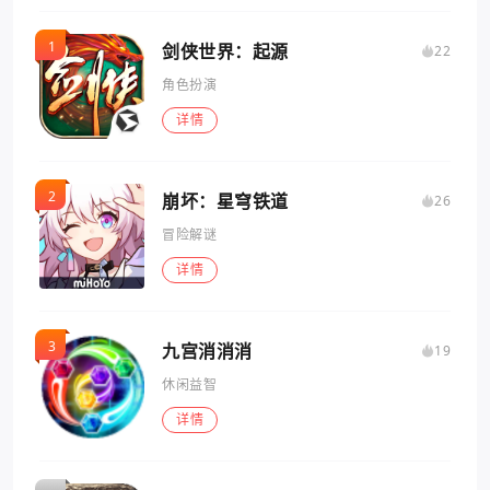
剑侠世界：起源
22
角色扮演
详情
崩坏：星穹铁道
26
冒险解谜
详情
九宫消消消
19
休闲益智
详情