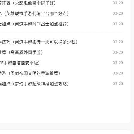
荐阵容（火影雕像哪个牌子好）
03-20
匕（英雄联盟手游代练平台哪个好点）
03-20
士加点（问道手游时间战士加点推荐）
03-20
作技巧（问道手游搬砖一天可以挣多少钱）
03-20
推荐（高画质外国手游）
03-20
CF手游自瞄挂安卓版）
03-20
手游（类似帝国文明的手游推荐）
03-20
猴加点（梦幻手游超级神猴加点攻略）
03-20