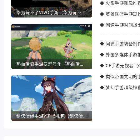
◆
火影手游雕像推
华为玩不了VIVO手游（华为玩不了VIVO手游怎么办）
◆
英雄联盟手游短
◆
问道手游时间战
◆
问道手游装备制
◆
外国多媒体手游
热血传奇手游沃玛号角（热血传奇沃玛装备隐藏属性）
◆
CF手游无视者（
◆
类似帝国文明的
◆
梦幻手游超级神
剑侠情缘手游VIP15礼包（剑侠情缘手游VIP1到18一共要花多少钱）