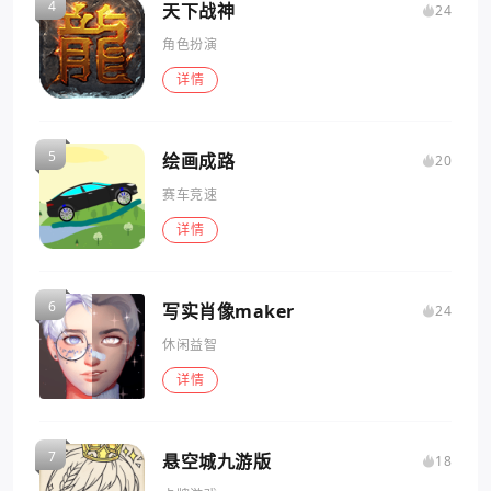
天下战神
24
角色扮演
详情
绘画成路
20
赛车竞速
详情
写实肖像maker
24
休闲益智
详情
悬空城九游版
18