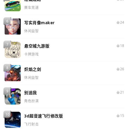
赛车竞速
写实肖像maker
24
休闲益智
悬空城九游版
18
卡牌游戏
炽焰之剑
26
休闲益智
别追我
21
角色扮演
3d超音速飞行修改版
15
飞行射击