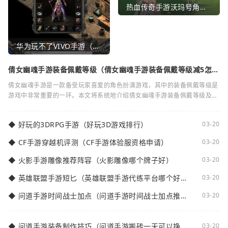
热血传奇手游沃玛号角（热血传奇沃玛装备隐藏属性）
华为玩不了VIVO手游（华为玩不了VIVO手游怎么办）
倩女幽魂手游装备佩戴等级（倩女幽魂手游装备佩戴等级减5怎么
弄）
倩女幽魂手游是一款备受玩家喜爱的角色扮演游戏，其中的装备佩戴等级是
游戏中非常重要的一环。本文将系统地介绍倩女幽魂手游装备佩戴等级及其
减5的相关知识。装备佩戴等级是指在倩女
◆
好玩的3DRPG手游（好玩3D游戏排行）
03-20
◆
CF手游穿越机评测（CF手游体验服资格申请）
03-20
◆
火影手游雕像推荐阵容（火影雕像哪个牌子好）
03-20
◆
英雄联盟手游短匕（英雄联盟手游代练平台哪个好
03-20
点）
◆
问道手游时间战士加点（问道手游时间战士加点推
03-20
荐）
◆
问道手游装备制作技巧（问道手游搬砖一天可以挣多
03-20