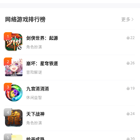
网络游戏排行榜
更多
剑侠世界：起源
22
角色扮演
崩坏：星穹铁道
26
冒险解谜
九宫消消消
19
休闲益智
天下战神
24
角色扮演
绘画成路
20